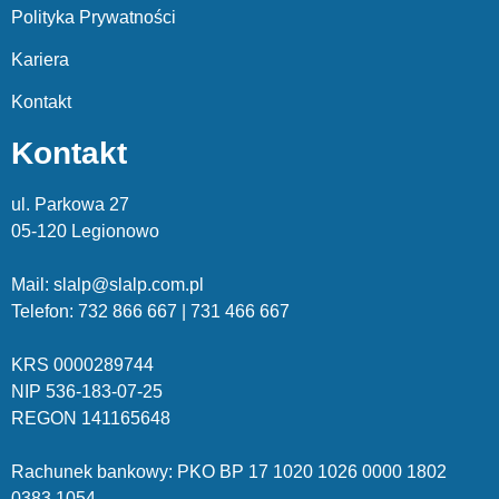
Polityka Prywatności
Kariera
Kontakt
Kontakt
ul. Parkowa 27
05-120 Legionowo
Mail: slalp@slalp.com.pl
Telefon: 732 86
6 667 | 731 46
6 667
KRS 00002
89744
NIP 536-18
3-07-25
REGON 1411
65648
Rachunek bankowy: PKO BP 17 10
20 10
26 00
00 18
02
038
3 1054