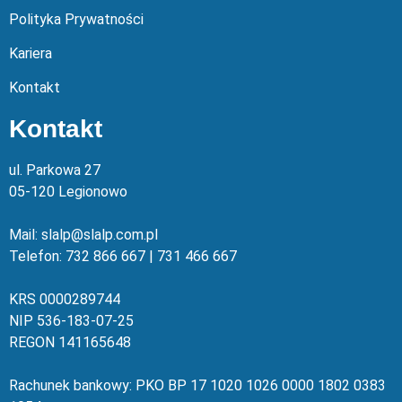
Polityka Prywatności
Kariera
Kontakt
Kontakt
ul. Parkowa 27
05-120 Legionowo
Mail: slalp@slalp.com.pl
Telefon: 732 86
6 667 | 731 46
6 667
KRS 00002
89744
NIP 536-18
3-07-25
REGON 1411
65648
Rachunek bankowy: PKO BP 17 10
20 10
26 00
00 18
02 038
3