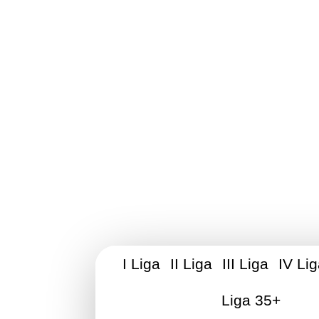
Stowarzyszen
I Liga
II Liga
III Liga
IV Li
Liga 35+