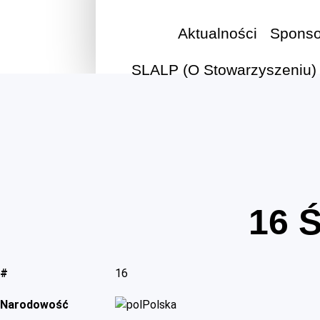
Aktualności
Sponso
SLALP (O Stowarzyszeniu)
16
Ś
#
16
Narodowość
Polska