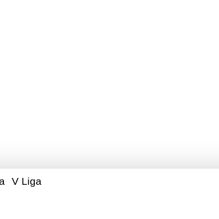
ie Legionowskie Am
Piłkarskie
ga
V Liga