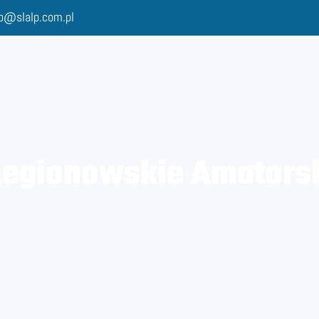
lp@slalp.com.pl
egionowskie Amatorski