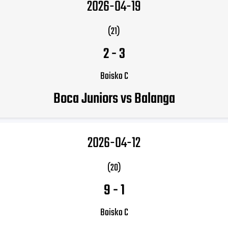
2026-04-19
(21)
2
-
3
Boisko C
Boca Juniors vs Balanga
2026-04-12
(20)
9
-
1
Boisko C