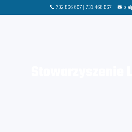
732 866 667 | 731 466 667
sla
Stowarzyszenie L