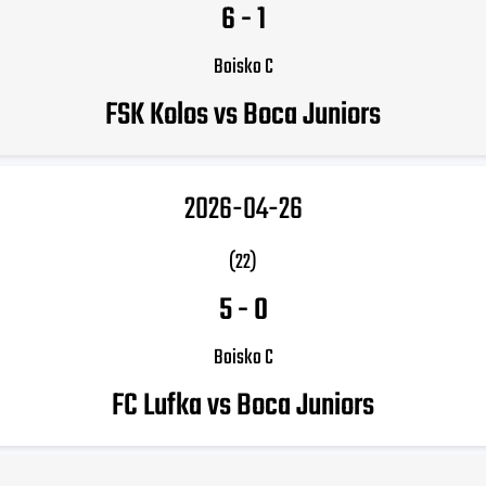
6
-
1
Boisko C
FSK Kolos vs Boca Juniors
2026-04-26
(22)
5
-
0
Boisko C
FC Lufka vs Boca Juniors