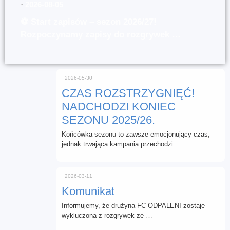
⋅
2026-08-05
⚽ Start zapisów – sezon 2026/27!
Rozpoczynamy zapisy do rozgrywek …
⋅
2026-05-30
CZAS ROZSTRZYGNIĘĆ!
NADCHODZI KONIEC
SEZONU 2025/26.
Końcówka sezonu to zawsze emocjonujący czas,
jednak trwająca kampania przechodzi …
⋅
2026-03-11
Komunikat
Informujemy, że drużyna FC ODPALENI zostaje
wykluczona z rozgrywek ze …