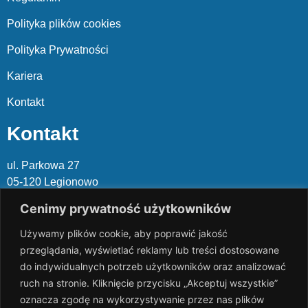
Polityka plików cookies
Polityka Prywatności
Kariera
Kontakt
Kontakt
ul. Parkowa 27
05-120 Legionowo
Cenimy prywatność użytkowników
Mail: slalp@slalp.com.pl
Telefon: 732 86
6 667 | 731 46
6 667
Używamy plików cookie, aby poprawić jakość
przeglądania, wyświetlać reklamy lub treści dostosowane
KRS 00002
89744
do indywidualnych potrzeb użytkowników oraz analizować
NIP 536-18
3-07-25
ruch na stronie. Kliknięcie przycisku „Akceptuj wszystkie”
REGON 1411
65648
oznacza zgodę na wykorzystywanie przez nas plików