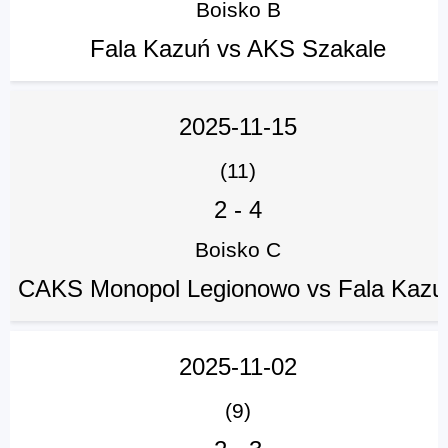
Boisko B
Fala Kazuń vs AKS Szakale
2025-11-15
(11)
2
-
4
Boisko C
CAKS Monopol Legionowo vs Fala Kazu
2025-11-02
(9)