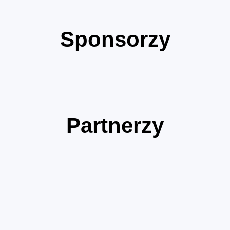
Sponsorzy
Partnerzy