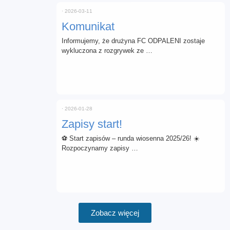
⋅
2026-03-11
Komunikat
Informujemy, że drużyna FC ODPALENI zostaje
wykluczona z rozgrywek ze …
⋅
2026-01-28
Zapisy start!
⚽ Start zapisów – runda wiosenna 2025/26! ☀️
Rozpoczynamy zapisy …
Zobacz więcej