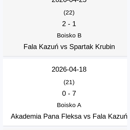
(22)
2
-
1
Boisko B
Fala Kazuń vs Spartak Krubin
2026-04-18
(21)
0
-
7
Boisko A
Akademia Pana Fleksa vs Fala Kazuń