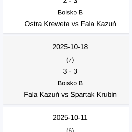
2
-
3
Boisko B
Ostra Kreweta vs Fala Kazuń
2025-10-18
(7)
3
-
3
Boisko B
Fala Kazuń vs Spartak Krubin
2025-10-11
(6)