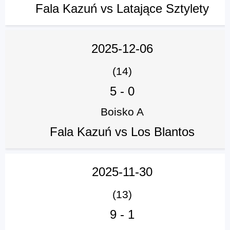
Fala Kazuń vs Latające Sztylety
2025-12-06
(14)
5
-
0
Boisko A
Fala Kazuń vs Los Blantos
2025-11-30
(13)
9
-
1