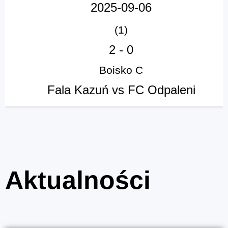
2025-09-06
(1)
2
-
0
Boisko C
Fala Kazuń vs FC Odpaleni
Aktualności