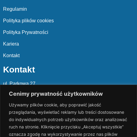
Regulamin
Polityka plików cookies
Polityka Prywatności
Kariera
Kontakt
Kontakt
ul. Parkowa 27
05-120 Legionowo
Cenimy prywatność użytkowników
Używamy plików cookie, aby poprawić jakość
Mail: slalp@slalp.com.pl
przeglądania, wyświetlać reklamy lub treści dostosowane
Telefon: 732 86
6 667 | 731 46
6 667
do indywidualnych potrzeb użytkowników oraz analizować
ruch na stronie. Kliknięcie przycisku „Akceptuj wszystkie”
KRS 00002
89744
oznacza zgodę na wykorzystywanie przez nas plików
NIP 536-18
3-07-25