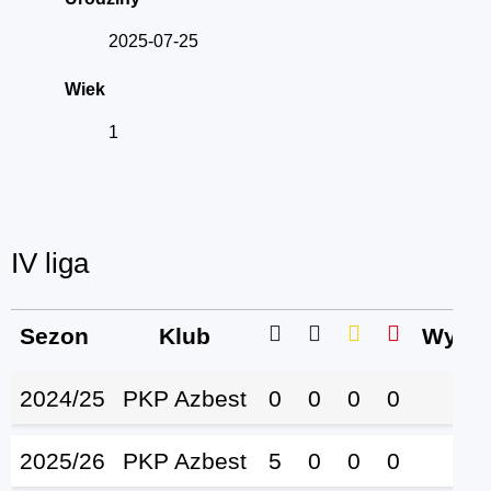
2025-07-25
Wiek
1
IV liga
Sezon
Klub
Wystą
2024/25
PKP Azbest
0
0
0
0
2025/26
PKP Azbest
5
0
0
0
1