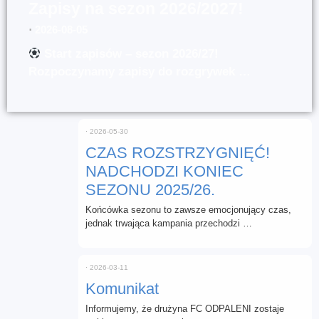
Zapisy na sezon 2026/2027!
⋅
2026-08-05
Start zapisów – sezon 2026/27!
Rozpoczynamy zapisy do rozgrywek …
⋅
2026-05-30
CZAS ROZSTRZYGNIĘĆ!
NADCHODZI KONIEC
SEZONU 2025/26.
Końcówka sezonu to zawsze emocjonujący czas,
jednak trwająca kampania przechodzi …
⋅
2026-03-11
Komunikat
Informujemy, że drużyna FC ODPALENI zostaje