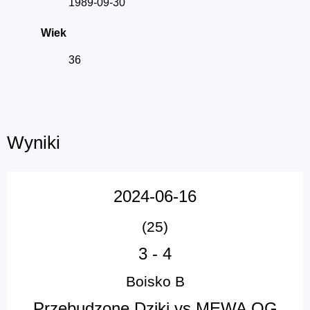
1989-09-30
Wiek
36
Wyniki
2024-06-16
(25)
3
-
4
Boisko B
Przebudzone Dziki vs MEWA OG