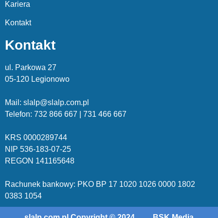
Kariera
Kontakt
Kontakt
ul. Parkowa 27
05-120 Legionowo
Mail: slalp@slalp.com.pl
Telefon: 732 86
6 667 | 731 46
6 667
KRS 00002
89744
NIP 536-18
3-07-25
REGON 1411
65648
Rachunek bankowy: PKO BP 17 10
20 10
26 00
00 18
02
038
3 1054
slalp.com.pl Copyright © 2024
BSK Media