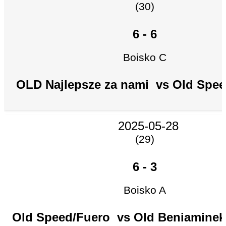
(30)
6
-
6
Boisko C
OLD Najlepsze za nami vs Old Spe
2025-05-28
(29)
6
-
3
Boisko A
Old Speed/Fuero vs Old Beniaminek