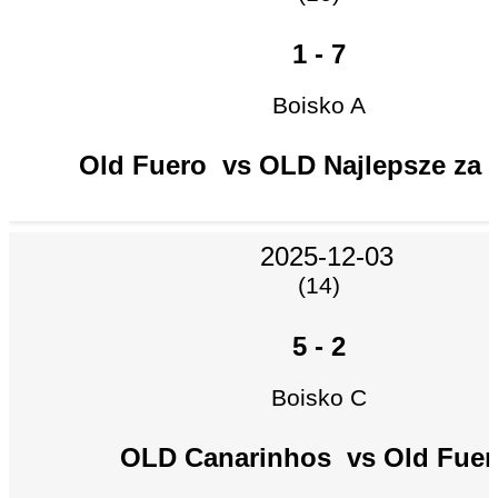
1
-
7
Boisko A
Old Fuero vs OLD Najlepsze za
2025-12-03
(14)
5
-
2
Boisko C
OLD Canarinhos vs Old Fue