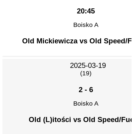
20:45
Boisko A
Old Mickiewicza vs Old Speed/
2025-03-19
(19)
2
-
6
Boisko A
Old (L)itości vs Old Speed/Fu