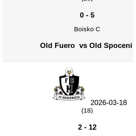
0
-
5
Boisko C
Old Fuero vs Old Spoceni
2026-03-18
(18)
2
-
12