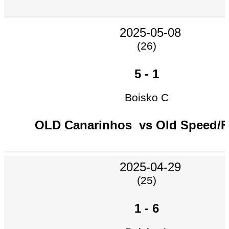
2025-05-08
(26)
5
-
1
Boisko C
OLD Canarinhos vs Old Speed/
2025-04-29
(25)
1
-
6