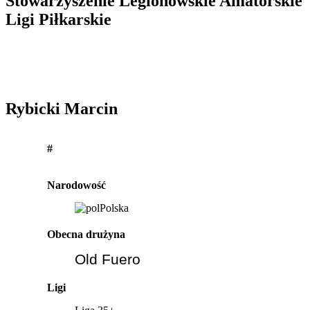
Stowarzyszenie Legionowskie Amatorskie
Ligi Piłkarskie
Menu
Menu
Rybicki Marcin
#
Narodowość
Polska
Obecna drużyna
Old Fuero
Ligi