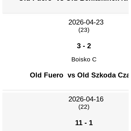
2026-04-23
(23)
3
-
2
Boisko C
Old Fuero vs Old Szkoda Cza
2026-04-16
(22)
11
-
1