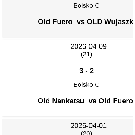
Boisko C
Old Fuero vs OLD Wujaszk
2026-04-09
(21)
3
-
2
Boisko C
Old Nankatsu vs Old Fuer
2026-04-01
(20)