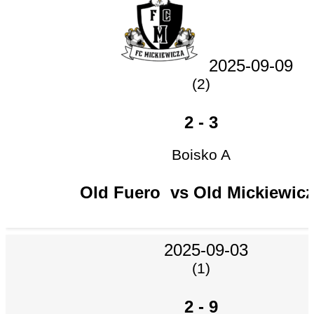
2025-09-09
(2)
2
-
3
Boisko A
Old Fuero vs Old Mickiewic
2025-09-03
(1)
2
-
9