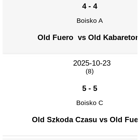
4
-
4
Boisko A
Old Fuero vs Old Kabareto
2025-10-23
(8)
5
-
5
Boisko C
Old Szkoda Czasu vs Old Fue