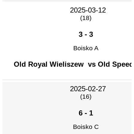
2025-03-12
(18)
3
-
3
Boisko A
Old Royal Wieliszew vs Old Spee
2025-02-27
(16)
6
-
1
Boisko C