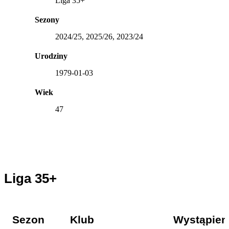
Liga 35+
Sezony
2024/25, 2025/26, 2023/24
Urodziny
1979-01-03
Wiek
47
Liga 35+
Sezon
Klub
Wystąpien