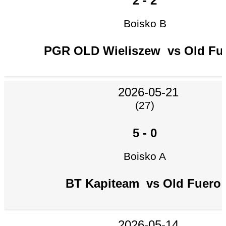
2
-
2
Boisko B
PGR OLD Wieliszew vs Old Fu
2026-05-21
(27)
5
-
0
Boisko A
BT Kapiteam vs Old Fuero
2026-05-14