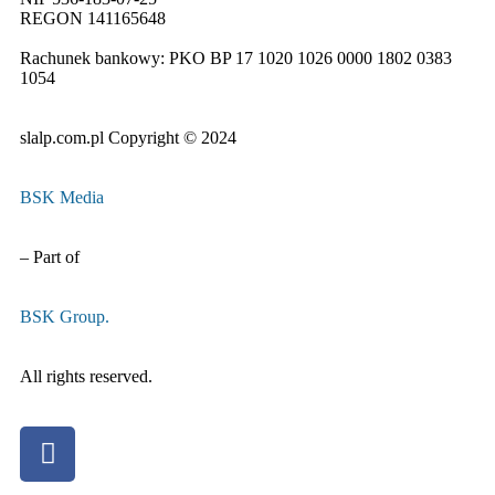
REGON 1411
65648
Rachunek bankowy: PKO BP 17 10
20 10
26 00
00 18
02 038
3
1054
slalp.com.pl Copyright © 2024
BSK Media
– Part of
BSK Group.
All rights reserved.