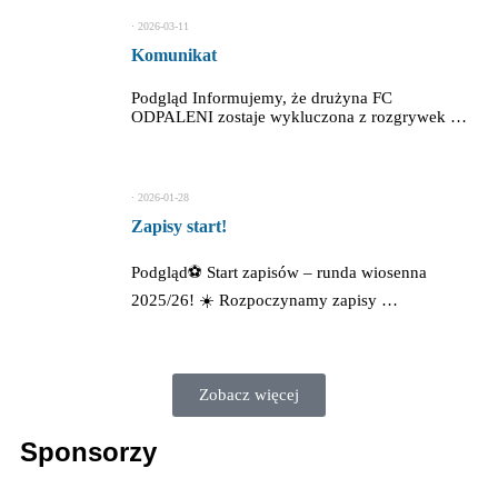
⋅
2026-03-11
Komunikat
Podgląd Informujemy, że drużyna FC
ODPALENI zostaje wykluczona z rozgrywek …
⋅
2026-01-28
Zapisy start!
Podgląd⚽ Start zapisów – runda wiosenna
2025/26! ☀️ Rozpoczynamy zapisy …
Zobacz więcej
Sponsorzy