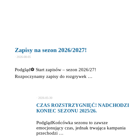
Zapisy na sezon 2026/2027!
⋅
2026-08-05
Podgląd⚽ Start zapisów – sezon 2026/27!
Rozpoczynamy zapisy do rozgrywek …
⋅
2026-05-30
CZAS ROZSTRZYGNIĘĆ! NADCHODZI
KONIEC SEZONU 2025/26.
PodglądKońcówka sezonu to zawsze
emocjonujący czas, jednak trwająca kampania
przechodzi …