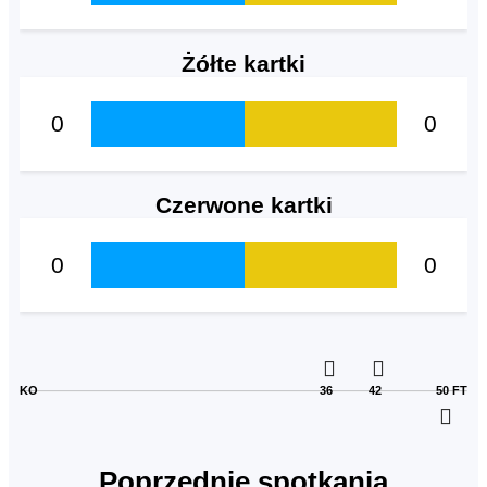
Żółte kartki
0
0
Czerwone kartki
0
0
KO
36
42
50
FT
Poprzednie spotkania