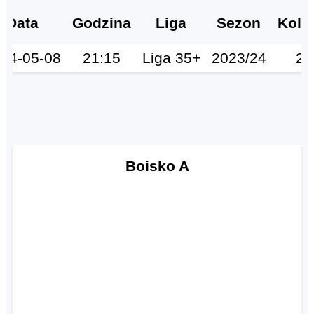
Data
Godzina
Liga
Sezon
Kole
24-05-08
21:15
Liga 35+
2023/24
23
Boisko A