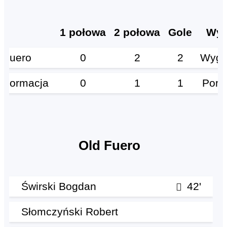
ub
1 połowa
2 połowa
Gole
Wyn
d Fuero
0
2
2
Wygr
d Formacja
0
1
1
Pora
Old Fuero
Świrski Bogdan
42'
Słomczyński Robert