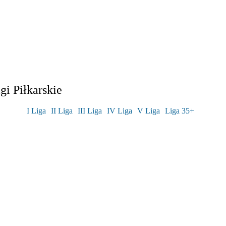
i Piłkarskie
I Liga
II Liga
III Liga
IV Liga
V Liga
Liga 35+