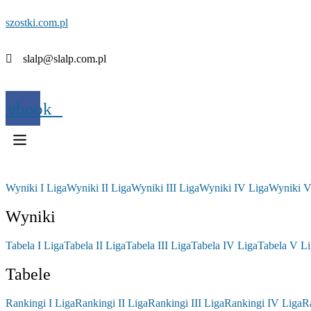
szostki.com.pl
slalp@slalp.com.pl
acebook
Wyniki I Liga
Wyniki II Liga
Wyniki III Liga
Wyniki IV Liga
Wyniki V
Wyniki
Tabela I Liga
Tabela II Liga
Tabela III Liga
Tabela IV Liga
Tabela V Li
Tabele
Rankingi I Liga
Rankingi II Liga
Rankingi III Liga
Rankingi IV Liga
R