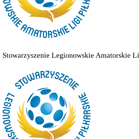
Stowarzyszenie Legionowskie Amatorskie Lig