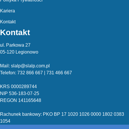
Kariera
Kontakt
Kontakt
ul. Parkowa 27
05-120 Legionowo
Mail: slalp@slalp.com.pl
Telefon: 732 86
6 667 | 731 46
6 667
KRS 00002
89744
NIP 536-18
3-07-25
REGON 1411
65648
Rachunek bankowy: PKO BP 17 10
20 10
26 00
00 18
02 038
3
1054