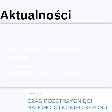
Aktualności
Zapisy na sezon 2026/2027!
⋅
2026-08-05
⚽ Start zapisów – sezon 2026/27!
Rozpoczynamy zapisy do rozgrywek …
⋅
2026-05-30
CZAS ROZSTRZYGNIĘĆ!
NADCHODZI KONIEC SEZONU