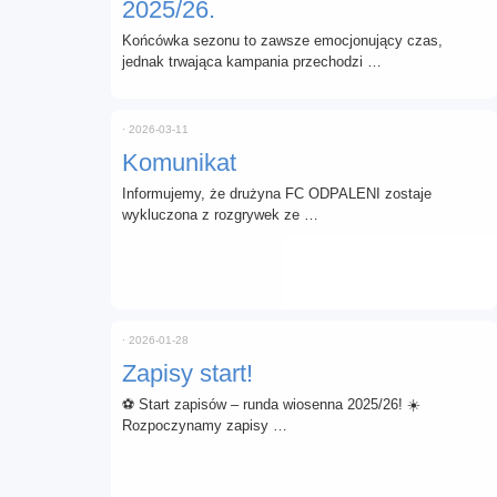
2025/26.
Końcówka sezonu to zawsze emocjonujący czas,
jednak trwająca kampania przechodzi …
⋅
2026-03-11
Komunikat
Informujemy, że drużyna FC ODPALENI zostaje
wykluczona z rozgrywek ze …
⋅
2026-01-28
Zapisy start!
⚽ Start zapisów – runda wiosenna 2025/26! ☀️
Rozpoczynamy zapisy …