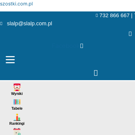
szostki.com.pl
732 866 667 |
slalp@slalp.com.pl
Facebook
Menu
Wyniki
Menu
Tabele
Menu
Rankingi
Menu