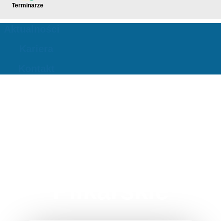
Terminarze
Aktualności
Kariera
Kontakt
Stowarzyszenie
Legionowskie
Amatorskie Ligi
Piłkarskie