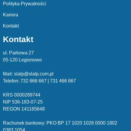
Polityka Prywatności
Kariera
Kontakt
Kontakt
ul. Parkowa 27
05-120 Legionowo
Mail: slalp@slalp.com.pl
Telefon: 732 86
6 667 | 731 46
6 667
KRS 00002
89744
NIP 536-18
3-07-25
REGON 1411
65648
Rachunek bankowy: PKO BP 17 10
20 10
26 00
00 18
02
038
3 1054