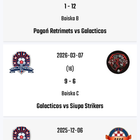
1
-
12
Boisko B
Pogoń Retrimets vs Galacticos
2026-03-07
(16)
9
-
6
Boisko C
Galacticos vs Siupa Strikers
2025-12-06