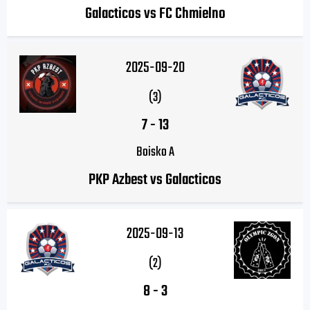
Galacticos vs FC Chmielno
2025-09-20
(3)
7
-
13
Boisko A
PKP Azbest vs Galacticos
2025-09-13
(2)
8
-
3