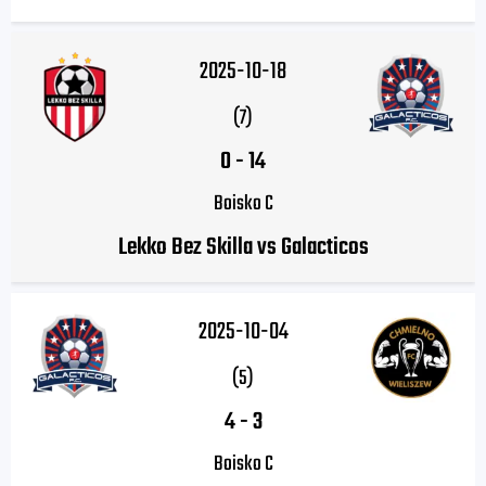
2025-10-18
(7)
0
-
14
Boisko C
Lekko Bez Skilla vs Galacticos
2025-10-04
(5)
4
-
3
Boisko C