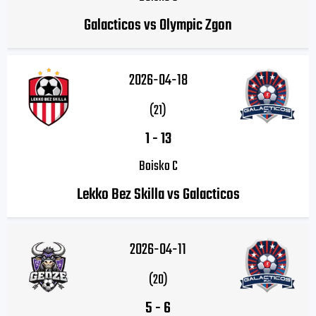
Galacticos vs Olympic Zgon
2026-04-18
(21)
1
-
13
Boisko C
Lekko Bez Skilla vs Galacticos
2026-04-11
(20)
5
-
6