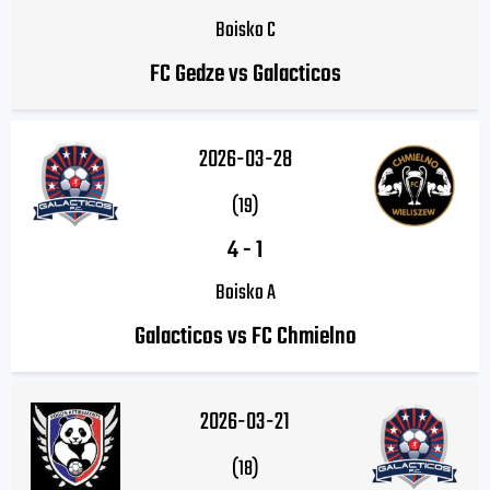
Boisko C
FC Gedze vs Galacticos
2026-03-28
(19)
4
-
1
Boisko A
Galacticos vs FC Chmielno
2026-03-21
(18)