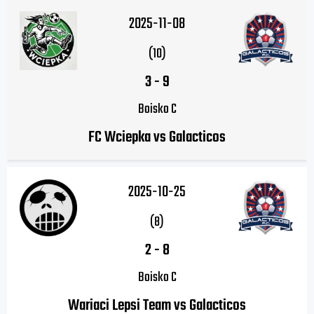
2025-11-08
(10)
3
-
9
Boisko C
FC Wciepka vs Galacticos
2025-10-25
(8)
2
-
8
Boisko C
Wariaci Lepsi Team vs Galacticos