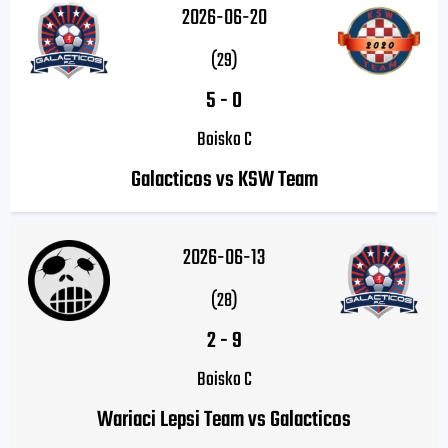
2026-06-20
(29)
5
-
0
Boisko C
Galacticos vs KSW Team
2026-06-13
(28)
2
-
9
Boisko C
Wariaci Lepsi Team vs Galacticos