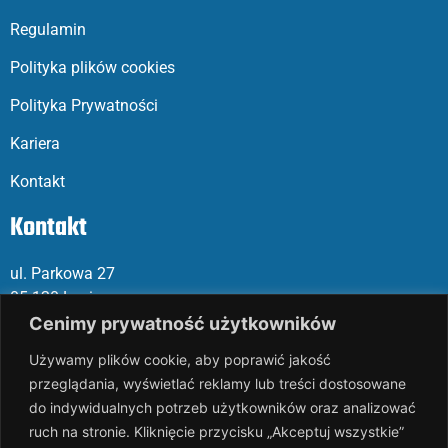
Regulamin
Polityka plików cookies
Polityka Prywatności
Kariera
Kontakt
Kontakt
ul. Parkowa 27
05-120 Legionowo
Cenimy prywatność użytkowników
Mail: slalp@slalp.com.pl
Używamy plików cookie, aby poprawić jakość
Telefon: 732 86
6 667 | 731 46
6 667
przeglądania, wyświetlać reklamy lub treści dostosowane
do indywidualnych potrzeb użytkowników oraz analizować
KRS 00002
89744
ruch na stronie. Kliknięcie przycisku „Akceptuj wszystkie”
NIP 536-18
3-07-25