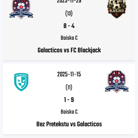
2025-11-29
(13)
8
-
4
Boisko C
Galacticos vs FC Blackjack
2025-11-15
(11)
1
-
9
Boisko C
Bez Pretekstu vs Galacticos