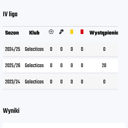
IV liga
Sezon
Klub
Wystąpienia
W
2024/25
Galacticos
0
0
0
0
0
2025/26
Galacticos
0
0
0
0
20
2023/24
Galacticos
0
0
0
0
0
Wyniki