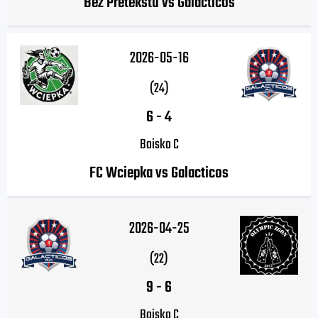
Bez Pretekstu vs Galacticos
2026-05-16
(24)
6
-
4
Boisko C
FC Wciepka vs Galacticos
2026-04-25
(22)
9
-
6
Boisko C