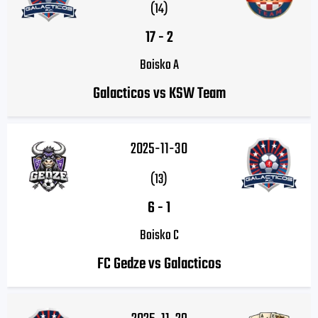
(14)
17
-
2
Boisko A
Galacticos vs KSW Team
2025-11-30
(13)
6
-
1
Boisko C
FC Gedze vs Galacticos