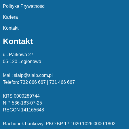
Polityka Prywatności
Kariera
Kontakt
Kontakt
ul. Parkowa 27
05-120 Legionowo
Mail: slalp@slalp.com.pl
Telefon: 732 86
6 667 | 731 46
6 667
KRS 00002
89744
NIP 536-18
3-07-25
REGON 1411
65648
Rachunek bankowy: PKO BP 17 10
20 10
26 00
00 18
02