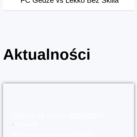
FC Gedze vs Lekko Bez Skilla
Aktualności
Zapisy na sezon 2026/2027!
⋅
2026-08-05
⚽ Start zapisów – sezon 2026/27!