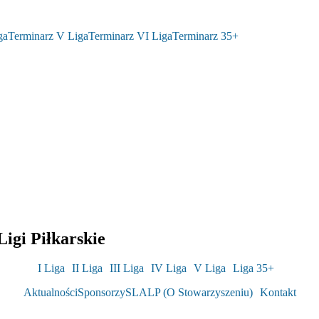
ga
Terminarz V Liga
Terminarz VI Liga
Terminarz 35+
igi Piłkarskie
I Liga
II Liga
III Liga
IV Liga
V Liga
Liga 35+
Aktualności
Sponsorzy
SLALP (O Stowarzyszeniu)
Kontakt