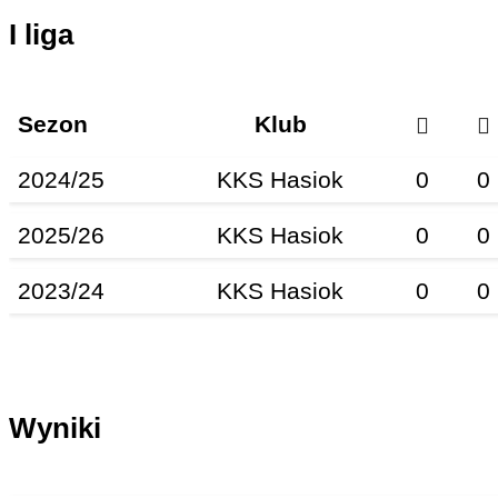
I liga
Sezon
Klub
2024/25
KKS Hasiok
0
0
2025/26
KKS Hasiok
0
0
2023/24
KKS Hasiok
0
0
Wyniki