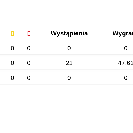
Wystąpienia
Wygra
0
0
0
0
0
0
21
47.6
0
0
0
0