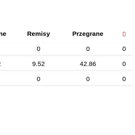
ne
Remisy
Przegrane
0
0
0
2
9.52
42.86
0
0
0
0