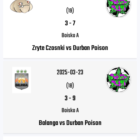
(19)
3
-
7
Boisko A
Zryte Czosnki vs Durban Poison
2025-03-23
(18)
3
-
9
Boisko A
Balanga vs Durban Poison