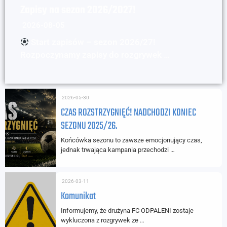
Zapisy na sezon 2026/2027!
2026-08-05
Start zapisów – sezon 2026/27!
Rozpoczynamy zapisy do rozgrywek …
2026-05-30
CZAS ROZSTRZYGNIĘĆ! NADCHODZI KONIEC
SEZONU 2025/26.
Końcówka sezonu to zawsze emocjonujący czas,
jednak trwająca kampania przechodzi …
2026-03-11
Komunikat
Informujemy, że drużyna FC ODPALENI zostaje
wykluczona z rozgrywek ze …