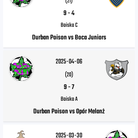
(21)
9
-
4
Boisko C
Durban Poison vs Boca Juniors
2025-04-06
(20)
9
-
7
Boisko A
Durban Poison vs Opór Melanż
2025-03-30