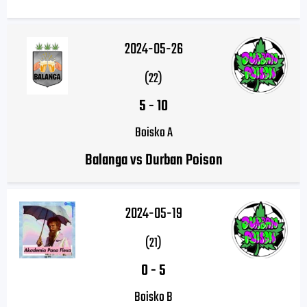
2024-05-26
(22)
5
-
10
Boisko A
Balanga vs Durban Poison
2024-05-19
(21)
0
-
5
Boisko B