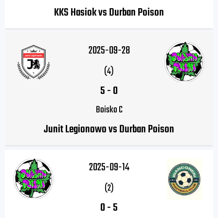
KKS Hasiok vs Durban Poison
2025-09-28
(4)
5
-
0
Boisko C
Junit Legionowo vs Durban Poison
2025-09-14
(2)
0
-
5