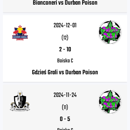
Bianconeri vs Durban Poison
2024-12-01
(12)
2
-
10
Boisko C
Gdzieś Grali vs Durban Poison
2024-11-24
(11)
0
-
5