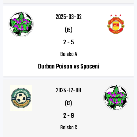
2025-03-02
(15)
2
-
5
Boisko A
Durban Poison vs Spoceni
2024-12-08
(13)
2
-
9
Boisko C