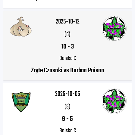
2025-10-12
(6)
10
-
3
Boisko C
Zryte Czosnki vs Durban Poison
2025-10-05
(5)
9
-
5
Boisko C