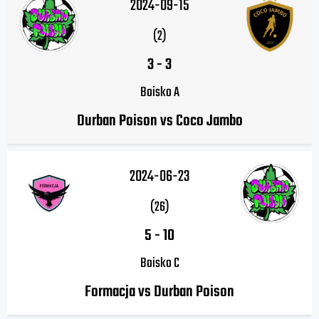
2024-09-15
(2)
3
-
3
Boisko A
Durban Poison vs Coco Jambo
2024-06-23
(26)
5
-
10
Boisko C
Formacja vs Durban Poison