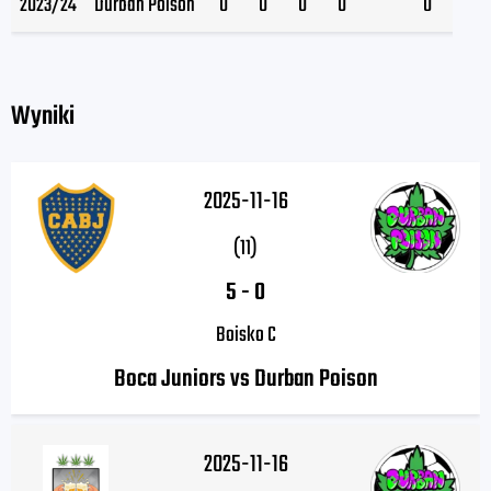
2023/24
Durban Poison
0
0
0
0
0
Wyniki
2025-11-16
(11)
5
-
0
Boisko C
Boca Juniors vs Durban Poison
2025-11-16