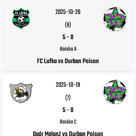
2025-10-26
(8)
5
-
0
Boisko A
FC Lufka vs Durban Poison
2025-10-19
(7)
5
-
0
Boisko C
Opór Melanż vs Durban Poison