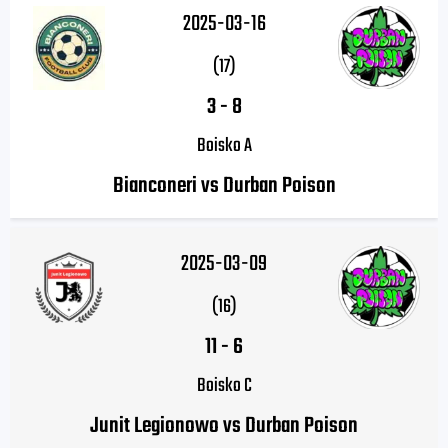
2025-03-16
(17)
3
-
8
Boisko A
Bianconeri vs Durban Poison
2025-03-09
(16)
11
-
6
Boisko C
Junit Legionowo vs Durban Poison