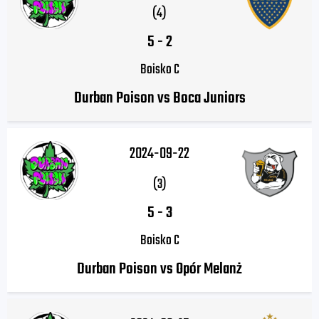
(4)
5
-
2
Boisko C
Durban Poison vs Boca Juniors
2024-09-22
(3)
5
-
3
Boisko C
Durban Poison vs Opór Melanż