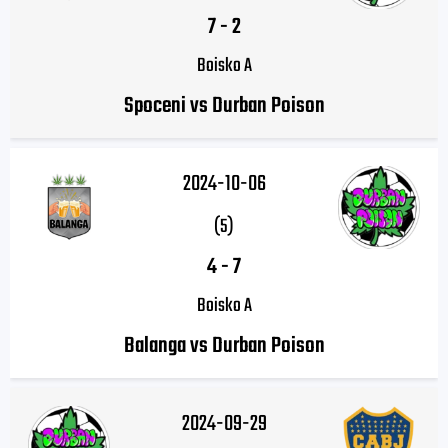
7
-
2
Boisko A
Spoceni vs Durban Poison
2024-10-06
(5)
4
-
7
Boisko A
Balanga vs Durban Poison
2024-09-29