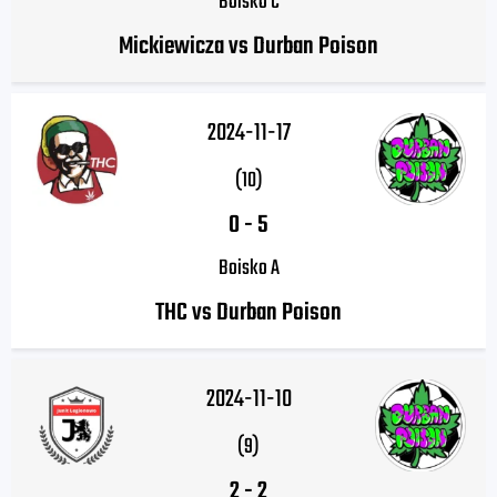
Boisko C
Mickiewicza vs Durban Poison
2024-11-17
(10)
0
-
5
Boisko A
THC vs Durban Poison
2024-11-10
(9)
2
-
2