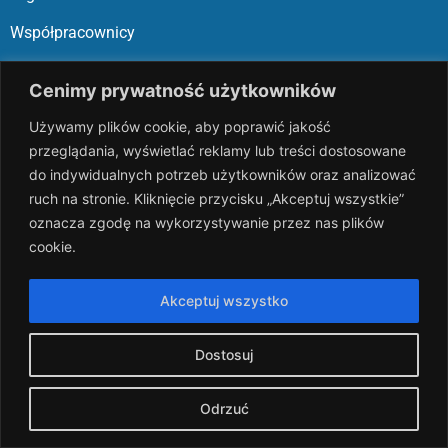
Współpracownicy
Sędziowie
Cenimy prywatność użytkowników
Historia
Używamy plików cookie, aby poprawić jakość
Sponsorzy
przeglądania, wyświetlać reklamy lub treści dostosowane
do indywidualnych potrzeb użytkowników oraz analizować
Archiwum
ruch na stronie. Kliknięcie przycisku „Akceptuj wszystkie”
Ważne linki
oznacza zgodę na wykorzystywanie przez nas plików
cookie.
Aktualności
Akceptuj wszystko
Regulamin
Polityka plików cookies
Dostosuj
Polityka Prywatności
Odrzuć
Kariera