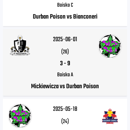
Boisko C
Durban Poison vs Bianconeri
2025-06-01
(26)
3
-
9
Boisko A
Mickiewicza vs Durban Poison
2025-05-18
(24)