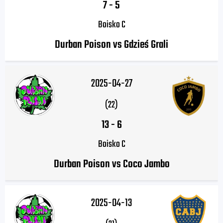
7
-
5
Boisko C
Durban Poison vs Gdzieś Grali
2025-04-27
(22)
13
-
6
Boisko C
Durban Poison vs Coco Jambo
2025-04-13