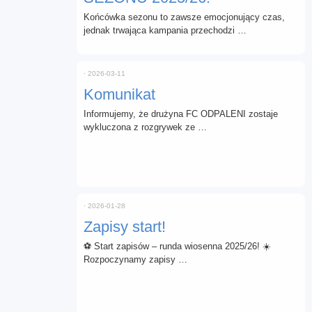
Końcówka sezonu to zawsze emocjonujący czas,
jednak trwająca kampania przechodzi …
⋅
2026-03-11
Komunikat
Informujemy, że drużyna FC ODPALENI zostaje
wykluczona z rozgrywek ze …
⋅
2026-01-28
Zapisy start!
⚽ Start zapisów – runda wiosenna 2025/26! ☀️
Rozpoczynamy zapisy …