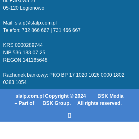
ul. Parkowa 27
05-120 Legionowo
Mail: slalp@slalp.com.pl
Telefon: 732 86
6 667 | 731 46
6 667
KRS 00002
89744
NIP 536-18
3-07-25
REGON 1411
65648
Rachunek bankowy: PKO BP 17 10
20 10
26 00
00 18
02
038
3 1054
slalp.com.pl Copyright © 2024
BSK Media
– Part of
BSK Group.
All rights reserved.