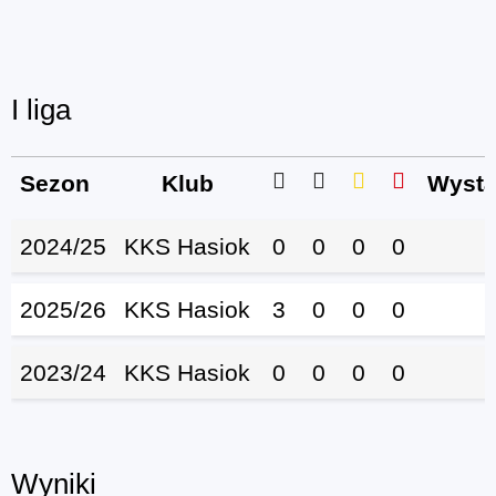
I liga
Sezon
Klub
Wystą
2024/25
KKS Hasiok
0
0
0
0
2025/26
KKS Hasiok
3
0
0
0
2023/24
KKS Hasiok
0
0
0
0
Wyniki