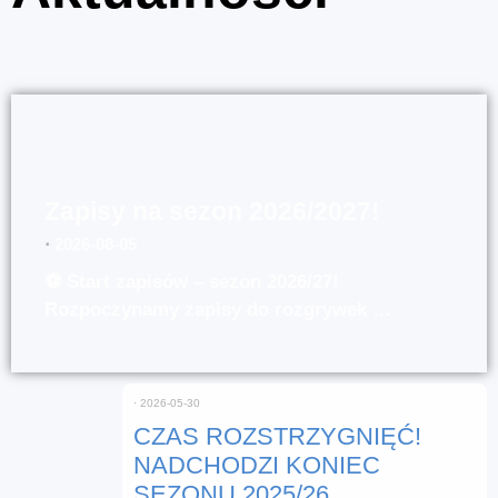
Zapisy na sezon 2026/2027!
⋅
2026-08-05
⚽ Start zapisów – sezon 2026/27!
Rozpoczynamy zapisy do rozgrywek …
⋅
2026-05-30
CZAS ROZSTRZYGNIĘĆ!
NADCHODZI KONIEC
SEZONU 2025/26.