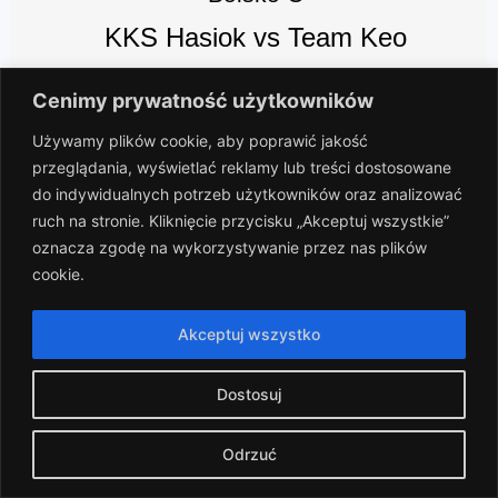
KKS Hasiok vs Team Keo
Cenimy prywatność użytkowników
2024-04-13
Używamy plików cookie, aby poprawić jakość
przeglądania, wyświetlać reklamy lub treści dostosowane
(17)
do indywidualnych potrzeb użytkowników oraz analizować
2
-
10
ruch na stronie. Kliknięcie przycisku „Akceptuj wszystkie”
oznacza zgodę na wykorzystywanie przez nas plików
Boisko A
cookie.
Dinozaury vs KKS Hasiok
Akceptuj wszystko
2024-04-07
Dostosuj
(16)
Odrzuć
5
-
0