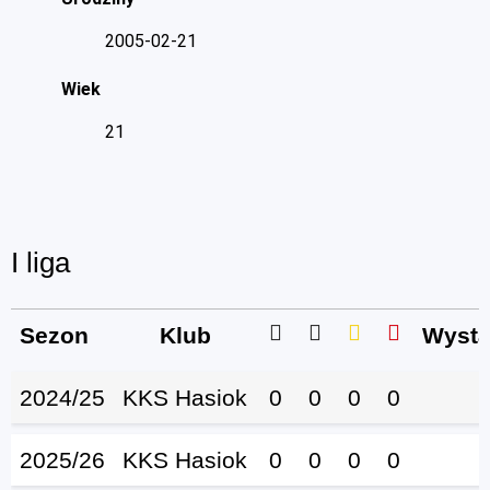
2005-02-21
Wiek
21
I liga
Sezon
Klub
Wystą
2024/25
KKS Hasiok
0
0
0
0
2025/26
KKS Hasiok
0
0
0
0