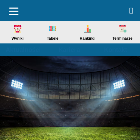
Wyniki
Tabele
Rankingi
Terminarze
Aktualności
Kariera
Kontakt