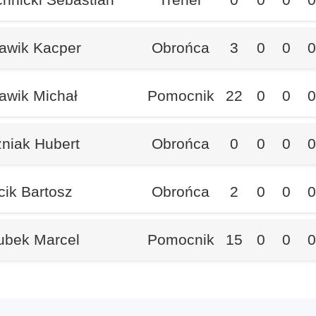
awik Kacper
Obrońca
3
0
0
0
awik Michał
Pomocnik
22
0
0
0
niak Hubert
Obrońca
0
0
0
0
cik Bartosz
Obrońca
2
0
0
0
ubek Marcel
Pomocnik
15
0
0
0