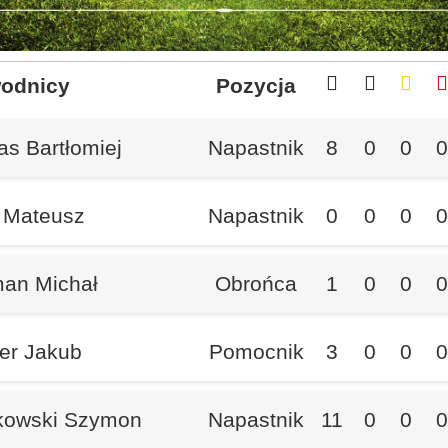
odnicy
Pozycja
as Bartłomiej
Napastnik
8
0
0
0
 Mateusz
Napastnik
0
0
0
0
man Michał
Obrońca
1
0
0
0
ler Jakub
Pomocnik
3
0
0
0
kowski Szymon
Napastnik
11
0
0
0