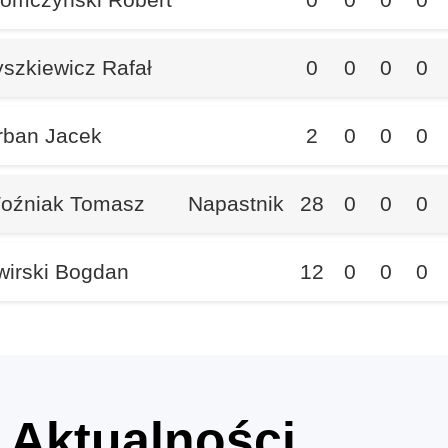
yszkiewicz Rafał
0
0
0
0
rban Jacek
2
0
0
0
oźniak Tomasz
Napastnik
28
0
0
0
wirski Bogdan
12
0
0
0
Aktualności