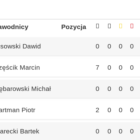
awodnicy
Pozycja
isowski Dawid
0
0
0
0
zęścik Marcin
7
0
0
0
ębarowski Michał
0
0
0
0
artman Piotr
2
0
0
0
arecki Bartek
0
0
0
0