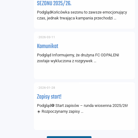
SEZONU 2025/26.
PodglądKońcówka sezonu to zawsze emocjonujący
czas, jednak trwająca kampania przechodzi …
⋅
2026-03-11
Komunikat
Podgląd Informujemy, że drużyna FC ODPALENI
zostaje wykluczona z rozgrywek …
⋅
2026-01-28
Zapisy start!
Podgląd⚽ Start zapisów – runda wiosenna 2025/26!
☀️ Rozpoczynamy zapisy …