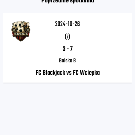
Poprzednie spotkania
2024-10-26
(7)
3
-
7
Boisko B
FC Blackjack vs FC Wciepka