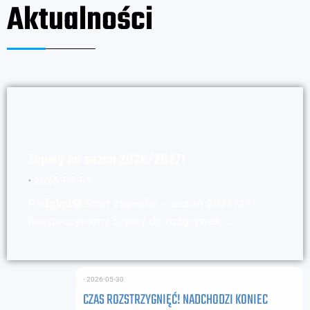
Aktualności
Zapisy na sezon 2026/2027!
⋅
2026-08-05
Podgląd⚽ Start zapisów – sezon 2026/27!
Rozpoczynamy zapisy do rozgrywek …
⋅
2026-05-30
CZAS ROZSTRZYGNIĘĆ! NADCHODZI KONIEC