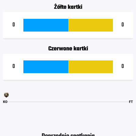
Żółte kartki
0
0
Czerwone kartki
0
0
KO
FT