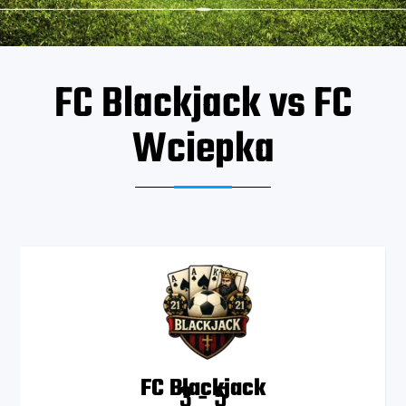
FC Blackjack vs FC
Wciepka
FC Blackjack
3
-
5