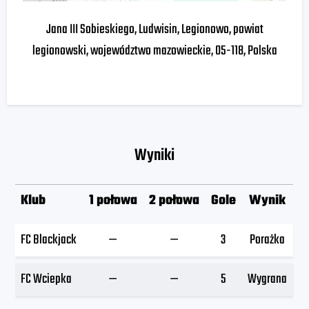
Jana III Sobieskiego, Ludwisin, Legionowo, powiat
legionowski, województwo mazowieckie, 05-118, Polska
Wyniki
Klub
1 połowa
2 połowa
Gole
Wynik
FC Blackjack
—
—
3
Porażka
FC Wciepka
—
—
5
Wygrana