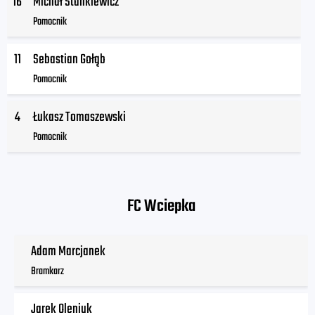
16
Michał Stankiewicz
Pomocnik
11
Sebastian Gołąb
Pomocnik
4
Łukasz Tomaszewski
Pomocnik
FC Wciepka
Adam Marcjanek
Bramkarz
Jarek Oleniuk