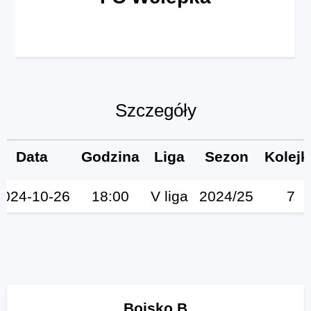
Szczegóły
Data
Godzina
Liga
Sezon
Kolejk
2024-10-26
18:00
V liga
2024/25
7
Boisko B