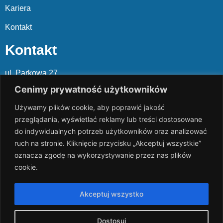
Kariera
Kontakt
Kontakt
ul. Parkowa 27
05-120 Legionowo
Cenimy prywatność użytkowników
Używamy plików cookie, aby poprawić jakość
Mail: slalp@slalp.com.pl
przeglądania, wyświetlać reklamy lub treści dostosowane
Telefon: 732 86
6 667 | 731 46
6 667
do indywidualnych potrzeb użytkowników oraz analizować
ruch na stronie. Kliknięcie przycisku „Akceptuj wszystkie”
KRS 00002
89744
oznacza zgodę na wykorzystywanie przez nas plików
NIP 536-18
3-07-25
cookie.
REGON 1411
65648
Rachunek bankowy: PKO BP 17 10
20 10
26 00
00 18
02
Akceptuj wszystko
038
3 1054
Dostosuj