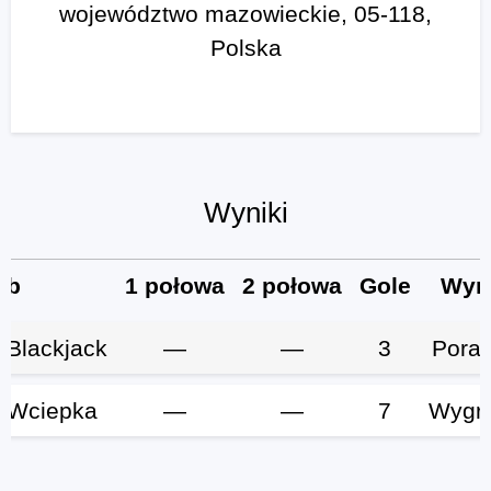
województwo mazowieckie, 05-118,
Polska
Wyniki
ub
1 połowa
2 połowa
Gole
Wyn
 Blackjack
—
—
3
Pora
 Wciepka
—
—
7
Wygr