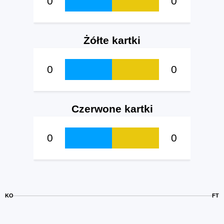
0
0
Żółte kartki
0
0
Czerwone kartki
0
0
KO
FT