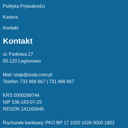
Polityka Prywatności
Kariera
Kontakt
Kontakt
ul. Parkowa 27
05-120 Legionowo
Mail: slalp@slalp.com.pl
Telefon: 732 86
6 667 | 731 46
6 667
KRS 00002
89744
NIP 536-18
3-07-25
REGON 1411
65648
Rachunek bankowy: PKO BP 17 10
20 10
26 00
00 18
02