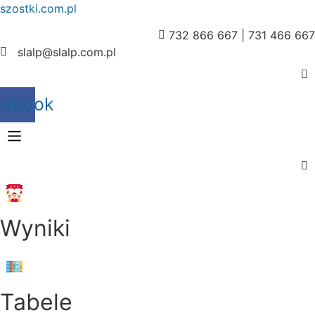
szostki.com.pl
732 866 667 | 731 466 667
slalp@slalp.com.pl
cebook
Menu
Wyniki
Menu
Tabele