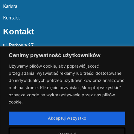
Kariera
Kontakt
Kontakt
ul. Parkowa 27
05-120 Legionowo
Cenimy prywatność użytkowników
Używamy plików cookie, aby poprawić jakość
Mail: slalp@slalp.com.pl
przeglądania, wyświetlać reklamy lub treści dostosowane
Telefon: 732 86
6 667 | 731 46
6 667
do indywidualnych potrzeb użytkowników oraz analizować
ruch na stronie. Kliknięcie przycisku „Akceptuj wszystkie”
KRS 00002
89744
oznacza zgodę na wykorzystywanie przez nas plików
NIP 536-18
3-07-25
cookie.
REGON 1411
65648
Rachunek bankowy: PKO BP 17 10
20 10
26 00
00 18
02 038
3
Akceptuj wszystko
1054