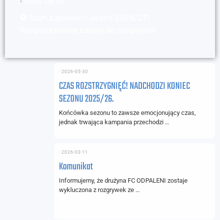
⋅
2026-08-05
⚽ Start zapisów – sezon 2026/27!
Rozpoczynamy zapisy do rozgrywek …
⋅
2026-05-30
CZAS ROZSTRZYGNIĘĆ! NADCHODZI KONIEC
SEZONU 2025/26.
Końcówka sezonu to zawsze emocjonujący czas,
jednak trwająca kampania przechodzi …
⋅
2026-03-11
Komunikat
Informujemy, że drużyna FC ODPALENI zostaje
wykluczona z rozgrywek ze …