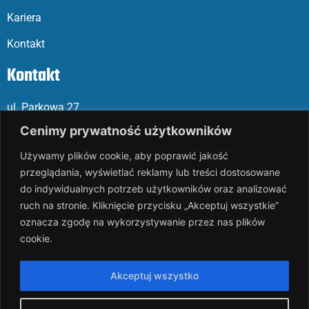
Kariera
Kontakt
Kontakt
ul. Parkowa 27
05-120 Legionowo
Cenimy prywatność użytkowników
Używamy plików cookie, aby poprawić jakość
Mail: slalp@slalp.com.pl
przeglądania, wyświetlać reklamy lub treści dostosowane
Telefon: 732 86
6 667 | 731 46
6 667
do indywidualnych potrzeb użytkowników oraz analizować
ruch na stronie. Kliknięcie przycisku „Akceptuj wszystkie”
KRS 00002
89744
oznacza zgodę na wykorzystywanie przez nas plików
NIP 536-18
3-07-25
cookie.
REGON 1411
65648
Rachunek bankowy: PKO BP 17 10
20 10
26 00
00 18
02 038
3
Akceptuj wszystko
1054