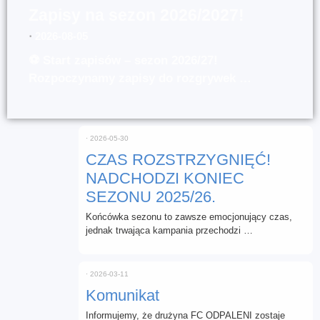
Zapisy na sezon 2026/2027!
⋅
2026-08-05
⚽ Start zapisów – sezon 2026/27!
Rozpoczynamy zapisy do rozgrywek …
⋅
2026-05-30
CZAS ROZSTRZYGNIĘĆ!
NADCHODZI KONIEC
SEZONU 2025/26.
Końcówka sezonu to zawsze emocjonujący czas,
jednak trwająca kampania przechodzi …
⋅
2026-03-11
Komunikat
Informujemy, że drużyna FC ODPALENI zostaje