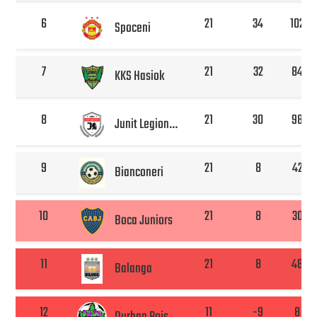
6
21
34
102
Spoceni
7
21
32
84
KKS Hasiok
8
21
30
98
Junit Legionowo
9
21
8
42
Bianconeri
10
21
8
30
Boca Juniors
11
21
8
48
Balanga
12
11
-9
8