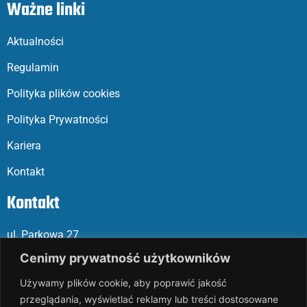
Ważne linki
Aktualności
Regulamin
Polityka plików cookies
Polityka Prywatności
Kariera
Kontakt
Kontakt
ul. Parkowa 27
05-120 Legionowo
Cenimy prywatność użytkowników
Używamy plików cookie, aby poprawić jakość
Mail: slalp@slalp.com.pl
przeglądania, wyświetlać reklamy lub treści dostosowane
Telefon: 732 86
6 667 | 731 46
6 667