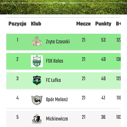
Pozycja
Klub
Mecze
Punkty
B+
1
21
53
127
Zryte Czosnki
2
21
49
138
FSK Kolos
3
21
46
129
FC Lufka
4
21
41
116
Opór Melanż
5
21
36
103
Mickiewicza