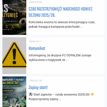
2026-05-30
CZAS ROZSTRZYGNIĘĆ! NADCHODZI KONIEC
SEZONU 2025/26.
Końcówka sezonu to zawsze emocjonujący czas,
jednak trwająca kampania przechodzi …
2026-03-11
Komunikat
Informujemy, że drużyna FC ODPALENI zostaje
wykluczona z rozgrywek ze …
2026-01-28
Zapisy start!
Start zapisów – runda wiosenna 2025/26!
Rozpoczynamy zapisy …