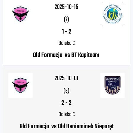
2025-10-15
(7)
1
-
2
Boisko C
Old Formacja vs BT Kapiteam
2025-10-01
(5)
2
-
2
Boisko C
Old Formacja vs Old Beniaminek Nieporęt