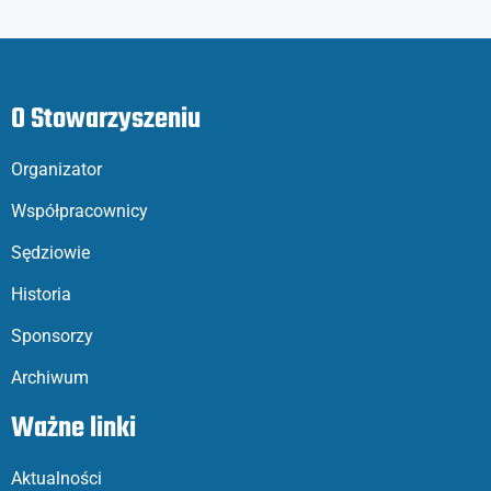
O Stowarzyszeniu
Organizator
Współpracownicy
Sędziowie
Historia
Sponsorzy
Archiwum
Ważne linki
Aktualności