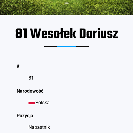
81
Wesołek Dariusz
#
81
Narodowość
Polska
Pozycja
Napastnik