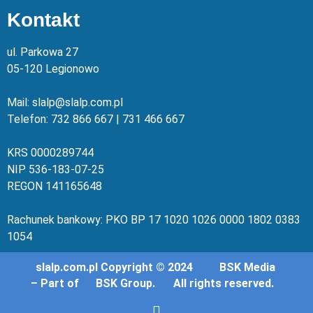
Kontakt
ul. Parkowa 27
05-120 Legionowo
Mail: slalp@slalp.com.pl
Telefon: 732 86
6 667 | 731 46
6 667
KRS 00002
89744
NIP 536-18
3-07-25
REGON 1411
65648
Rachunek bankowy: PKO BP 17 10
20 10
26 00
00 18
02 038
3
1054
slalp.com.pl Copyright © 2024
BSK Media
– Part of
BSK Group.
All rights reserved.