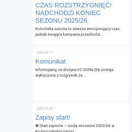
CZAS ROZSTRZYGNIĘĆ!
NADCHODZI KONIEC
SEZONU 2025/26.
Końcówka sezonu to zawsze emocjonujący czas,
jednak trwająca kampania przechodzi …
⋅
2026-03-11
Komunikat
Informujemy, że drużyna FC ODPALENI zostaje
wykluczona z rozgrywek ze …
⋅
2026-01-28
Zapisy start!
⚽ Start zapisów – runda wiosenna 2025/26! ☀️
Rozpoczynamy zapisy …