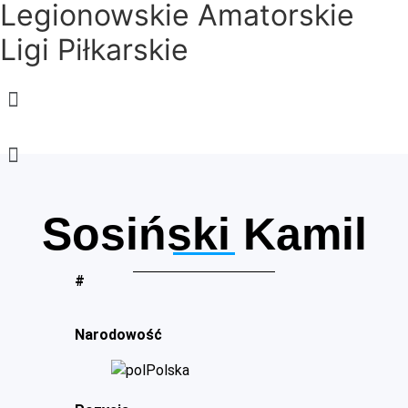
Legionowskie Amatorskie
Ligi Piłkarskie
Menu
Menu
Sosiński Kamil
#
Narodowość
Polska