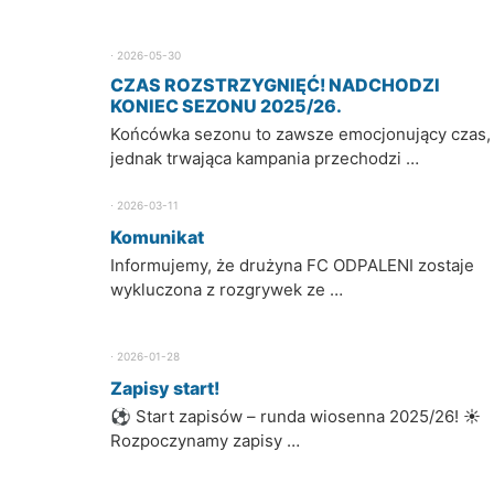
⋅
2026-05-30
CZAS ROZSTRZYGNIĘĆ! NADCHODZI
KONIEC SEZONU 2025/26.
Końcówka sezonu to zawsze emocjonujący czas,
jednak trwająca kampania przechodzi …
⋅
2026-03-11
Komunikat
Informujemy, że drużyna FC ODPALENI zostaje
wykluczona z rozgrywek ze …
⋅
2026-01-28
Zapisy start!
⚽ Start zapisów – runda wiosenna 2025/26! ☀️
Rozpoczynamy zapisy …