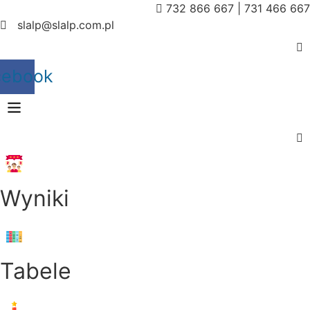
732 866 667 | 731 466 667
slalp@slalp.com.pl
cebook
Menu
Wyniki
Menu
Tabele
Menu