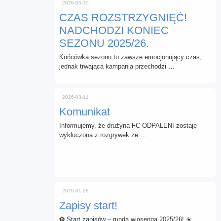
⋅
2026-05-30
CZAS ROZSTRZYGNIĘĆ!
NADCHODZI KONIEC
SEZONU 2025/26.
Końcówka sezonu to zawsze emocjonujący czas,
jednak trwająca kampania przechodzi …
⋅
2026-03-11
Komunikat
Informujemy, że drużyna FC ODPALENI zostaje
wykluczona z rozgrywek ze …
⋅
2026-01-28
Zapisy start!
⚽ Start zapisów – runda wiosenna 2025/26! ☀️