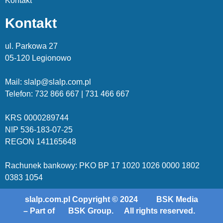
Kontakt
Kontakt
ul. Parkowa 27
05-120 Legionowo
Mail: slalp@slalp.com.pl
Telefon: 732 86
6 667 | 731 46
6 667
KRS 00002
89744
NIP 536-18
3-07-25
REGON 1411
65648
Rachunek bankowy: PKO BP 17 10
20 10
26 00
00 18
02
038
3 1054
slalp.com.pl Copyright © 2024
BSK Media
– Part of
BSK Group.
All rights reserved.