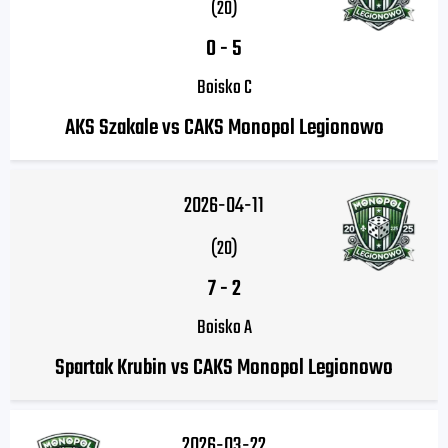
(20)
0
-
5
Boisko C
AKS Szakale vs CAKS Monopol Legionowo
2026-04-11
(20)
7
-
2
Boisko A
Spartak Krubin vs CAKS Monopol Legionowo
2026-03-22