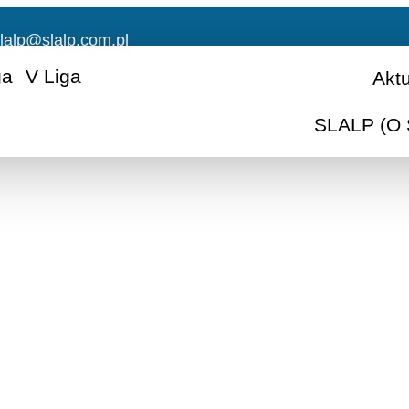
lalp@slalp.com.pl
ga
V Liga
Akt
SLALP (O 