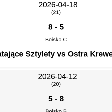
2026-04-18
(21)
8
-
5
Boisko C
tające Sztylety vs Ostra Krew
2026-04-12
(20)
5
-
8
Boisko B