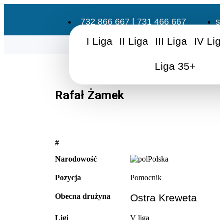
732 866 667 | 731 466 667
s
I Liga
II Liga
III Liga
IV Li
Liga 35+
Rafał Żamek
#
Narodowość
Polska
Pozycja
Pomocnik
Obecna drużyna
Ostra Kreweta
Ligi
V liga