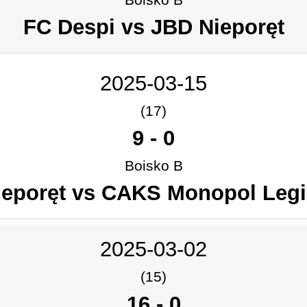
FC Despi vs JBD Nieporęt
2025-03-15
(17)
9
-
0
Boisko B
ieporęt vs CAKS Monopol Leg
2025-03-02
(15)
16
-
0