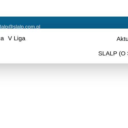
lalp@slalp.com.pl
ga
V Liga
Akt
SLALP (O 