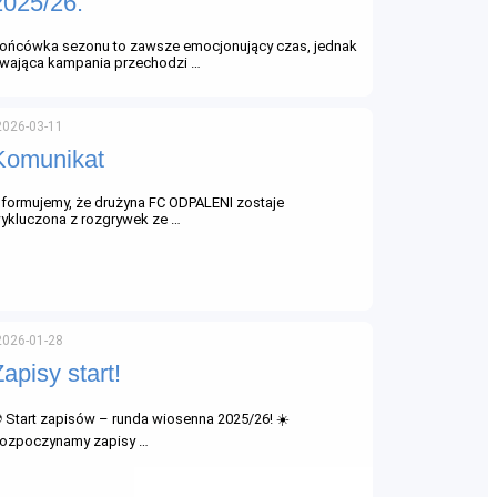
2025/26.
ońcówka sezonu to zawsze emocjonujący czas, jednak
rwająca kampania przechodzi …
2026-03-11
Komunikat
nformujemy, że drużyna FC ODPALENI zostaje
ykluczona z rozgrywek ze …
2026-01-28
Zapisy start!
 Start zapisów – runda wiosenna 2025/26! ☀️
ozpoczynamy zapisy …