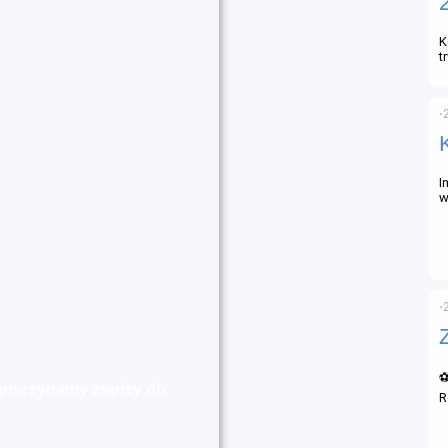
K
t
⋅
I
w
⋅
⚽
zpoczynamy zapisy do
R