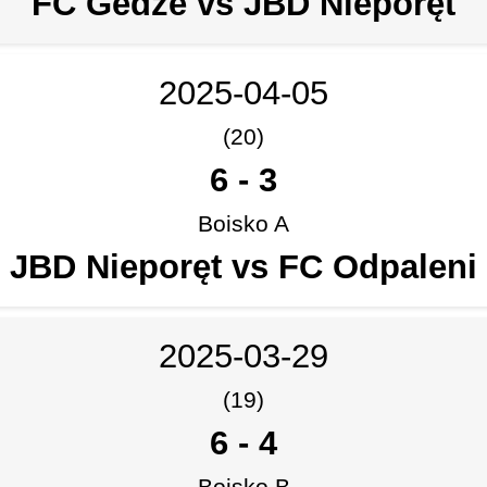
FC Gedze vs JBD Nieporęt
2025-04-05
(20)
6
-
3
Boisko A
JBD Nieporęt vs FC Odpaleni
2025-03-29
(19)
6
-
4
Boisko B