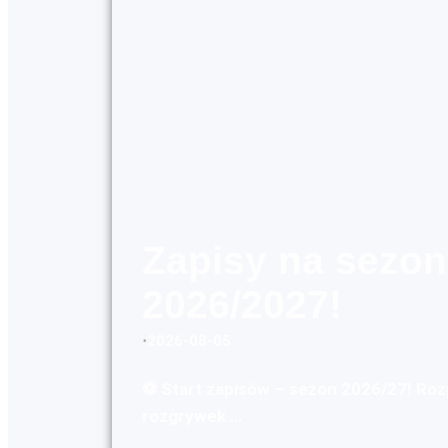
Zapisy na sezon
2026/2027!
⋅
2026-08-05
⚽ Start zapisów – sezon 2026/27! Ro
rozgrywek …