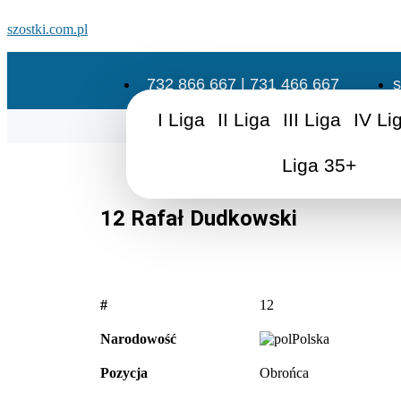
szostki.com.pl
732 866 667 | 731 466 667
s
I Liga
II Liga
III Liga
IV Li
Liga 35+
12
Rafał Dudkowski
#
12
Narodowość
Polska
Pozycja
Obrońca