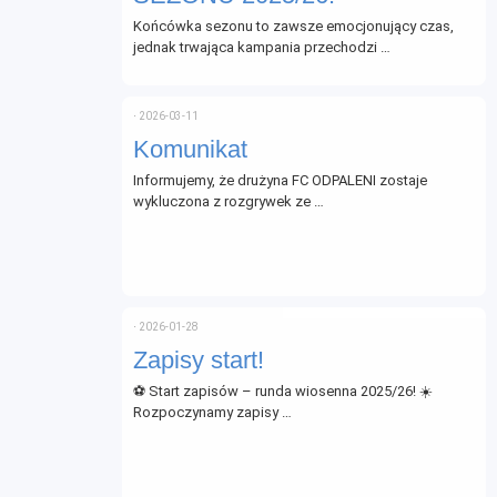
Końcówka sezonu to zawsze emocjonujący czas,
jednak trwająca kampania przechodzi …
⋅
2026-03-11
Komunikat
Informujemy, że drużyna FC ODPALENI zostaje
wykluczona z rozgrywek ze …
⋅
2026-01-28
Zapisy start!
⚽ Start zapisów – runda wiosenna 2025/26! ☀️
Rozpoczynamy zapisy …