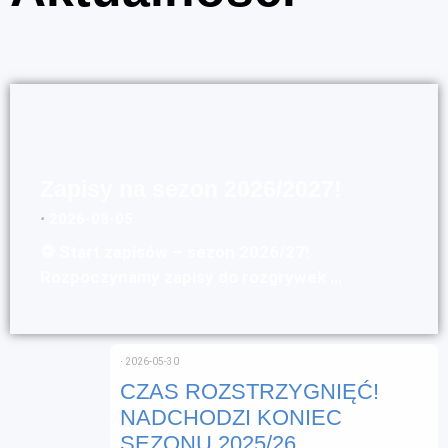
Zapisy na sezon 2026/2027!
⋅
2026-08-05
⚽ Start zapisów – sezon 2026/27!
Rozpoczynamy zapisy do rozgrywek …
⋅
2026-05-30
CZAS ROZSTRZYGNIĘĆ!
NADCHODZI KONIEC
SEZONU 2025/26.