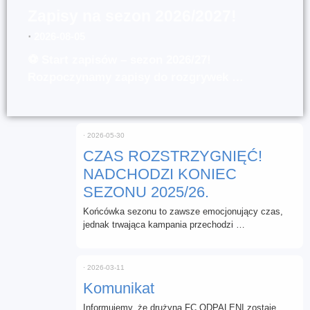
Zapisy na sezon 2026/2027!
⋅
2026-08-05
⚽ Start zapisów – sezon 2026/27!
Rozpoczynamy zapisy do rozgrywek …
⋅
2026-05-30
CZAS ROZSTRZYGNIĘĆ!
NADCHODZI KONIEC
SEZONU 2025/26.
Końcówka sezonu to zawsze emocjonujący czas,
jednak trwająca kampania przechodzi …
⋅
2026-03-11
Komunikat
Informujemy, że drużyna FC ODPALENI zostaje