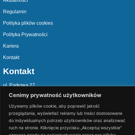
Aktualności
Regulamin
Polityka plików cookies
Polityka Prywatności
Kariera
Kontakt
Kontakt
ul. Parkowa 27
05-120 Legionowo
Cenimy prywatność użytkowników
Używamy plików cookie, aby poprawić jakość
Mail: slalp@slalp.com.pl
przeglądania, wyświetlać reklamy lub treści dostosowane
Telefon: 732 86
6 667 | 731 46
6 667
do indywidualnych potrzeb użytkowników oraz analizować
ruch na stronie. Kliknięcie przycisku „Akceptuj wszystkie”
KRS 00002
89744
oznacza zgodę na wykorzystywanie przez nas plików