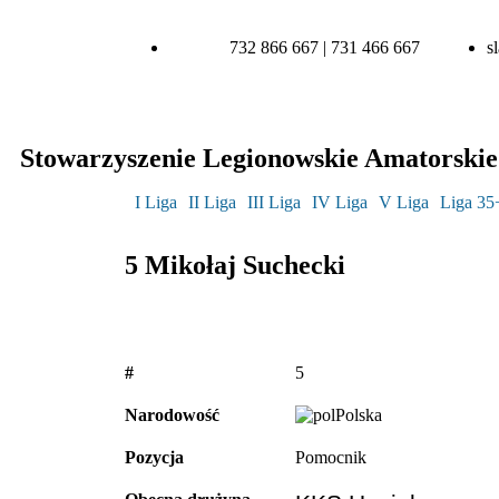
732 866 667 | 731 466 667
s
Stowarzyszenie Legionowskie Amatorskie 
I Liga
II Liga
III Liga
IV Liga
V Liga
Liga 35
5
Mikołaj Suchecki
#
5
Narodowość
Polska
Pozycja
Pomocnik