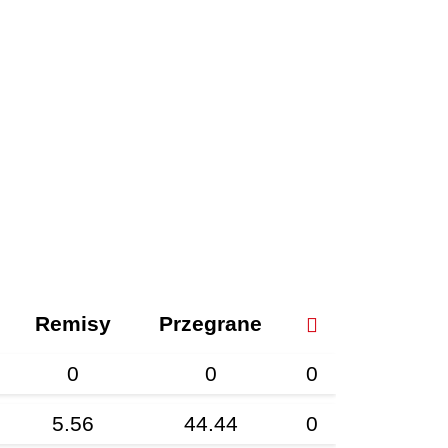
Remisy
Przegrane
0
0
0
5.56
44.44
0