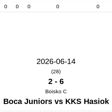
0
0
0
0
0
2026-06-14
(28)
2
-
6
Boisko C
Boca Juniors vs KKS Hasiok