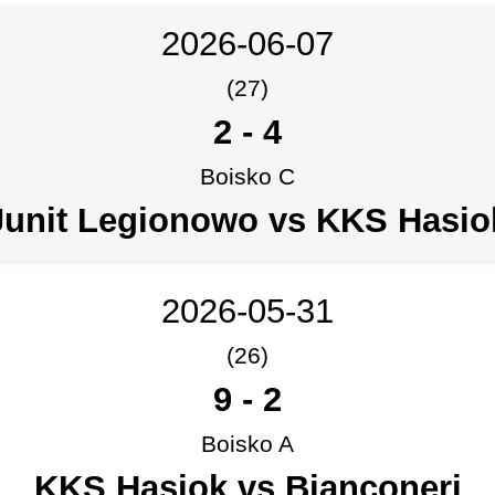
2026-06-07
(27)
2
-
4
Boisko C
Junit Legionowo vs KKS Hasio
2026-05-31
(26)
9
-
2
Boisko A
KKS Hasiok vs Bianconeri