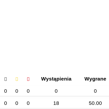
Wystąpienia
Wygrane
0
0
0
0
0
0
0
0
18
50.00