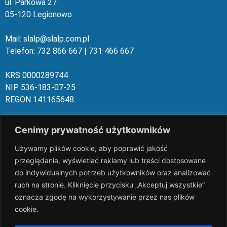
ul. Parkowa 27
05-120 Legionowo
Mail: slalp@slalp.com.pl
Telefon: 732 86
6 667 | 731 46
6 667
KRS 00002
89744
NIP 536-18
3-07-25
REGON 1411
65648
Rachunek bankowy: PKO BP 17 10
20 10
26 00
00 18
02 038
3
Cenimy prywatność użytkowników
1054
Używamy plików cookie, aby poprawić jakość
slalp.com.pl Copyright © 2024
BSK Media
przeglądania, wyświetlać reklamy lub treści dostosowane
– Part of
BSK Group.
All rights reserved.
do indywidualnych potrzeb użytkowników oraz analizować
ruch na stronie. Kliknięcie przycisku „Akceptuj wszystkie”
oznacza zgodę na wykorzystywanie przez nas plików
cookie.