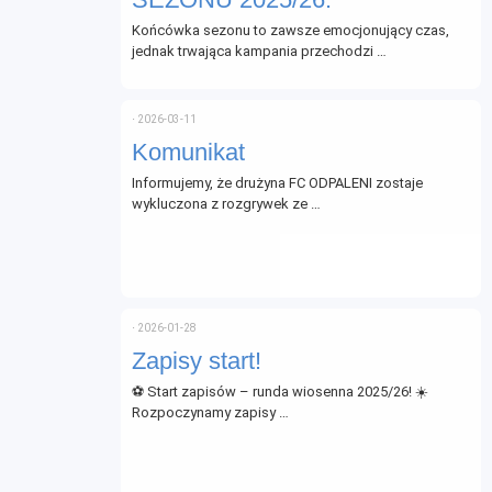
Końcówka sezonu to zawsze emocjonujący czas,
jednak trwająca kampania przechodzi …
⋅
2026-03-11
Komunikat
Informujemy, że drużyna FC ODPALENI zostaje
wykluczona z rozgrywek ze …
⋅
2026-01-28
Zapisy start!
⚽ Start zapisów – runda wiosenna 2025/26! ☀️
Rozpoczynamy zapisy …