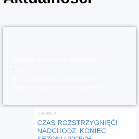
Zapisy na sezon 2026/2027!
⋅
2026-08-05
⚽ Start zapisów – sezon 2026/27!
Rozpoczynamy zapisy do rozgrywek …
⋅
2026-05-30
CZAS ROZSTRZYGNIĘĆ!
NADCHODZI KONIEC
SEZONU 2025/26.