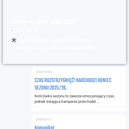
Zapisy na sezon 2026/2027!
⋅
2026-08-05
Start zapisów – sezon 2026/27!
Rozpoczynamy zapisy do rozgrywek …
⋅
2026-05-30
CZAS ROZSTRZYGNIĘĆ! NADCHODZI KONIEC
SEZONU 2025/26.
Końcówka sezonu to zawsze emocjonujący czas,
jednak trwająca kampania przechodzi …
⋅
2026-03-11
Komunikat