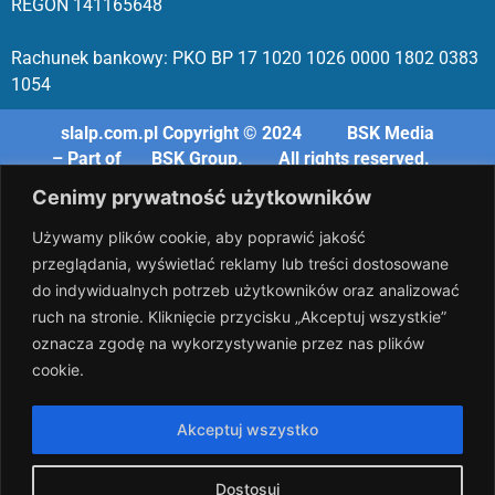
REGON 1411
65648
Rachunek bankowy: PKO BP 17 10
20 10
26 00
00 18
02 038
3
1054
slalp.com.pl Copyright © 2024
BSK Media
– Part of
BSK Group.
All rights reserved.
Cenimy prywatność użytkowników
Używamy plików cookie, aby poprawić jakość
przeglądania, wyświetlać reklamy lub treści dostosowane
do indywidualnych potrzeb użytkowników oraz analizować
ruch na stronie. Kliknięcie przycisku „Akceptuj wszystkie”
oznacza zgodę na wykorzystywanie przez nas plików
cookie.
Akceptuj wszystko
Dostosuj