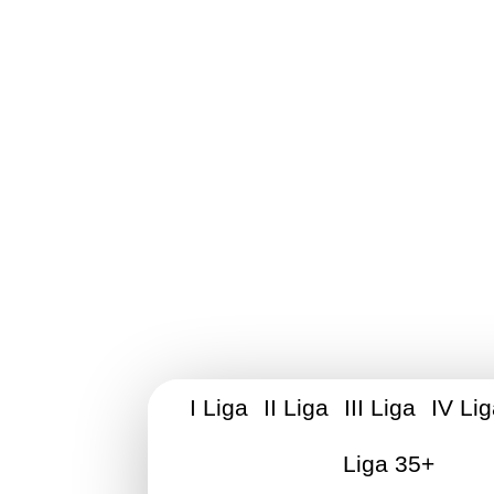
Stowarzyszen
I Liga
II Liga
III Liga
IV Li
Liga 35+