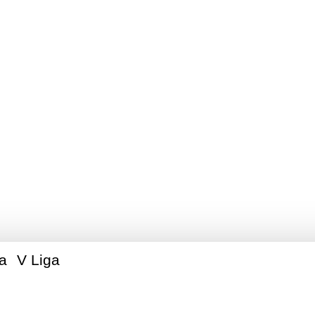
ie Legionowskie Am
Piłkarskie
ga
V Liga