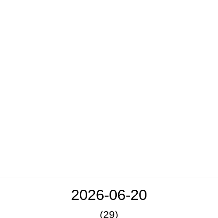
2026-06-20
(29)