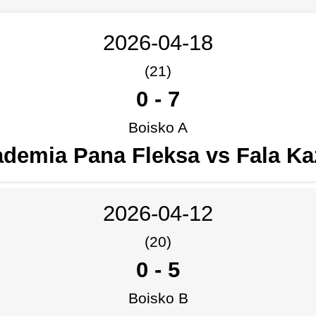
2026-04-18
(21)
0
-
7
Boisko A
demia Pana Fleksa vs Fala K
2026-04-12
(20)
0
-
5
Boisko B