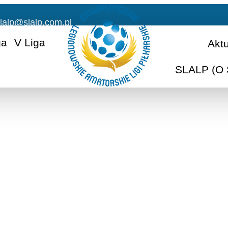
lalp@slalp.com.pl
ga
V Liga
Akt
SLALP (O 