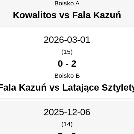
Boisko A
Kowalitos vs Fala Kazuń
2026-03-01
(15)
0
-
2
Boisko B
Fala Kazuń vs Latające Sztylet
2025-12-06
(14)