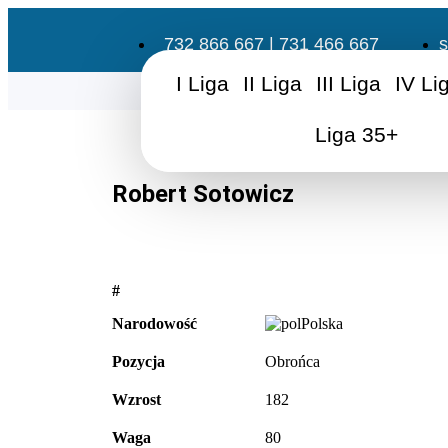
732 866 667 | 731 466 667
s
I Liga
II Liga
III Liga
IV Li
Liga 35+
Robert Sotowicz
#
Narodowość
Polska
Pozycja
Obrońca
Wzrost
182
Waga
80