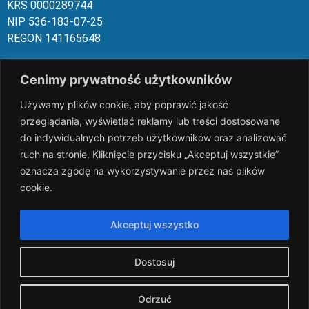
KRS 00002
89744
NIP 536-18
3-07-25
REGON 1411
65648
Rachunek bankowy: PKO BP 17 10
20 10
26 00
00 18
02 038
3
Cenimy prywatność użytkowników
1054
Używamy plików cookie, aby poprawić jakość
slalp.com.pl Copyright © 2024
BSK Media
przeglądania, wyświetlać reklamy lub treści dostosowane
– Part of
BSK Group.
All rights reserved.
do indywidualnych potrzeb użytkowników oraz analizować
ruch na stronie. Kliknięcie przycisku „Akceptuj wszystkie”
oznacza zgodę na wykorzystywanie przez nas plików
cookie.
Akceptuj wszystko
Dostosuj
Odrzuć