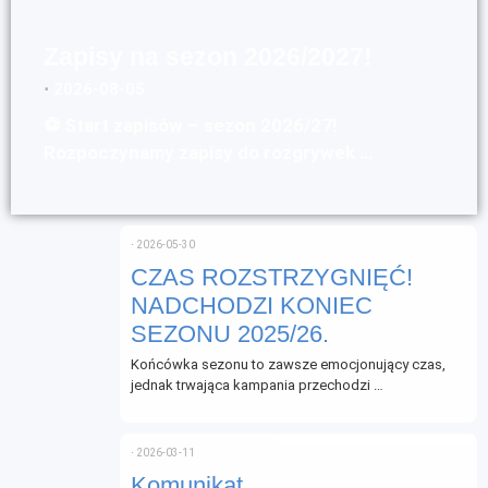
Zapisy na sezon 2026/2027!
⋅
2026-08-05
⚽ Start zapisów – sezon 2026/27!
Rozpoczynamy zapisy do rozgrywek …
⋅
2026-05-30
CZAS ROZSTRZYGNIĘĆ!
NADCHODZI KONIEC
SEZONU 2025/26.
Końcówka sezonu to zawsze emocjonujący czas,
jednak trwająca kampania przechodzi …
⋅
2026-03-11
Komunikat