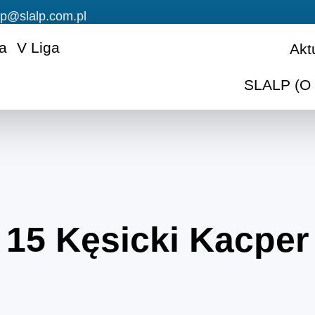
lp@slalp.com.pl
ga
V Liga
Akt
SLALP (O 
15
Kęsicki Kacper