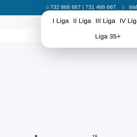
732 866 667 | 731 466 667
sla
I Liga
II Liga
III Liga
IV Li
Liga 35+
#
15