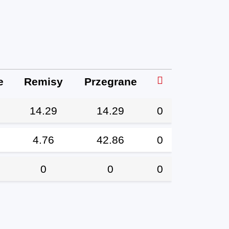
e
Remisy
Przegrane
14.29
14.29
0
4.76
42.86
0
0
0
0