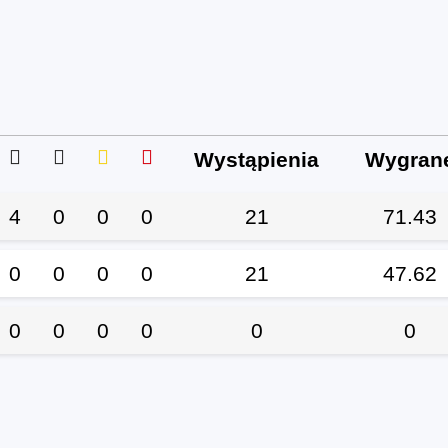
Wystąpienia
Wygran
4
0
0
0
21
71.43
0
0
0
0
21
47.62
0
0
0
0
0
0