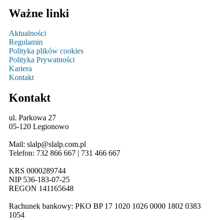
Ważne linki
Aktualności
Regulamin
Polityka plików cookies
Polityka Prywatności
Kariera
Kontakt
Kontakt
ul. Parkowa 27
05-120 Legionowo
Mail: slalp@slalp.com.pl
Telefon: 732 86
6 667 | 731 46
6 667
KRS 00002
89744
NIP 536-18
3-07-25
REGON 1411
65648
Rachunek bankowy: PKO BP 17 10
20 10
26 00
00 18
02 038
3
1054