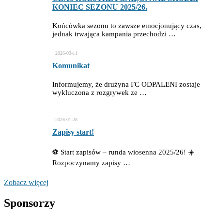
KONIEC SEZONU 2025/26.
Końcówka sezonu to zawsze emocjonujący czas,
jednak trwająca kampania przechodzi …
⋅
2026-03-11
Komunikat
Informujemy, że drużyna FC ODPALENI zostaje
wykluczona z rozgrywek ze …
⋅
2026-01-28
Zapisy start!
⚽ Start zapisów – runda wiosenna 2025/26! ☀️
Rozpoczynamy zapisy …
Zobacz więcej
Sponsorzy