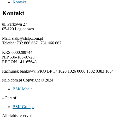
Kontakt
Kontakt
ul. Parkowa 27
05-120 Legionowo
Mail: slalp@slalp.com.pl
Telefon: 732 86
6 667 | 731 46
6 667
KRS 00002
89744
NIP 536-18
3-07-25
REGON 1411
65648
Rachunek bankowy: PKO BP 17 10
20 10
26 00
00 18
02 038
3 1054
slalp.com.pl Copyright © 2024
BSK Media
– Part of
BSK Group.
All rights reserved.