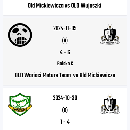
Old Mickiewicza vs OLD Wujaszki
2024-11-05
(9)
4
-
6
Boisko C
OLD Wariaci Mature Team vs Old Mickiewicza
2024-10-30
(8)
1
-
4