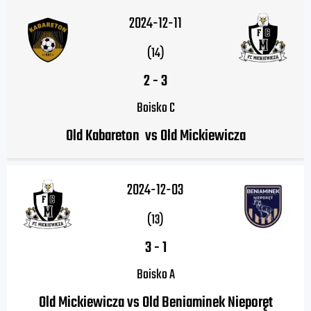
2024-12-11
(14)
2
-
3
Boisko C
Old Kabareton vs Old Mickiewicza
2024-12-03
(13)
3
-
1
Boisko A
Old Mickiewicza vs Old Beniaminek Nieporęt