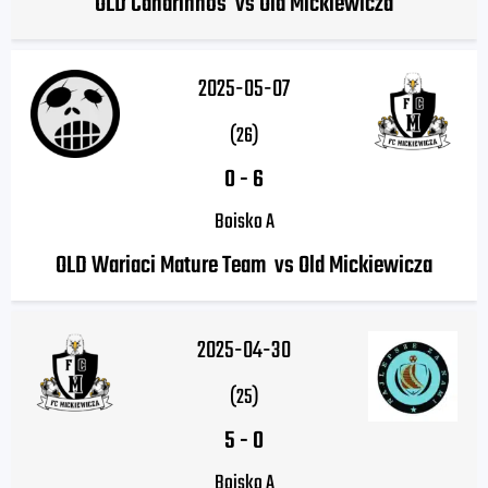
OLD Canarinhos vs Old Mickiewicza
2025-05-07
(26)
0
-
6
Boisko A
OLD Wariaci Mature Team vs Old Mickiewicza
2025-04-30
(25)
5
-
0
Boisko A