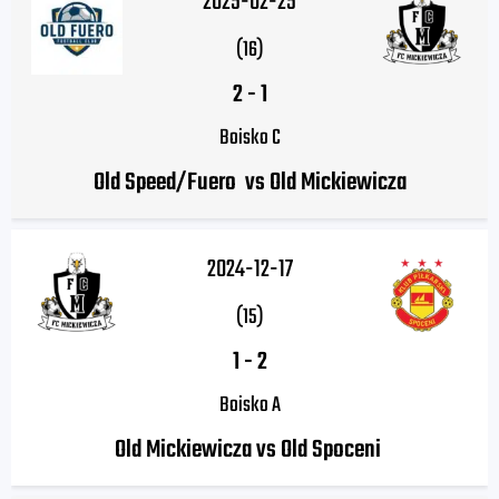
2025-02-25
(16)
2
-
1
Boisko C
Old Speed/Fuero vs Old Mickiewicza
2024-12-17
(15)
1
-
2
Boisko A
Old Mickiewicza vs Old Spoceni