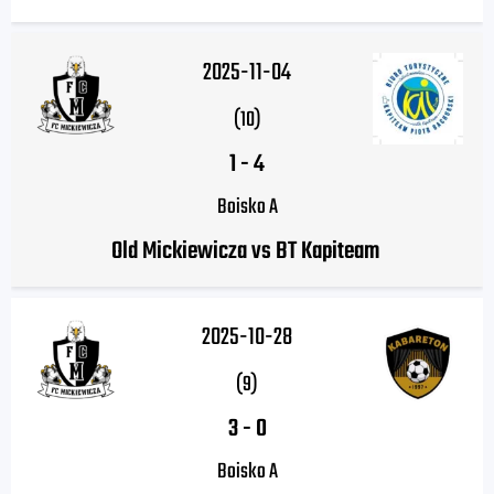
2025-11-04
(10)
1
-
4
Boisko A
Old Mickiewicza vs BT Kapiteam
2025-10-28
(9)
3
-
0
Boisko A