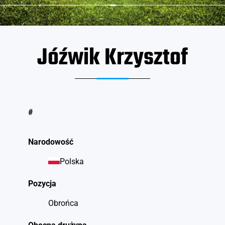
Jóźwik Krzysztof
#
Narodowość
Polska
Pozycja
Obrońca