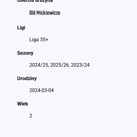
Obecna drużyna
Old Mickiewicza
Ligi
Liga 35+
Sezony
2024/25, 2025/26, 2023/24
Urodziny
2024-03-04
Wiek
2