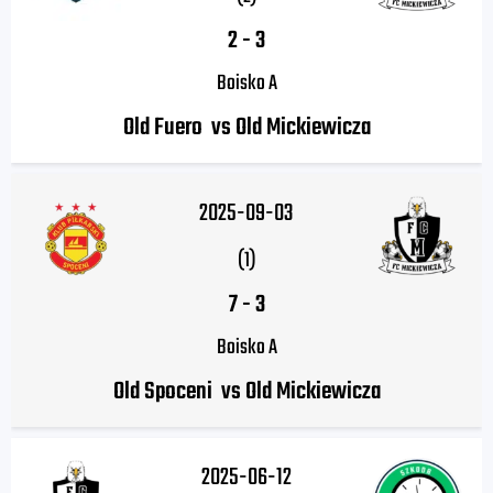
2
-
3
Boisko A
Old Fuero vs Old Mickiewicza
2025-09-03
(1)
7
-
3
Boisko A
Old Spoceni vs Old Mickiewicza
2025-06-12