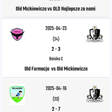
Old Mickiewicza vs OLD Najlepsze za nami
2025-04-23
(24)
2
-
3
Boisko C
Old Formacja vs Old Mickiewicza
2025-04-16
(23)
2
-
7