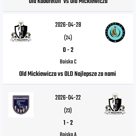
Old Kabareton vs Old Mickiewicza
2026-04-28
(24)
0
-
2
Boisko C
Old Mickiewicza vs OLD Najlepsze za nami
2026-04-22
(23)
1
-
2
Boisko A