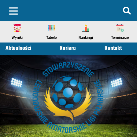
Wyniki
Tabele
Rankingi
Terminarze
Aktualności
Kariera
Kontakt