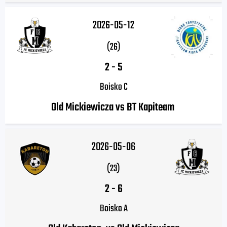
2026-05-12
(26)
2
-
5
Boisko C
Old Mickiewicza vs BT Kapiteam
2026-05-06
(23)
2
-
6
Boisko A