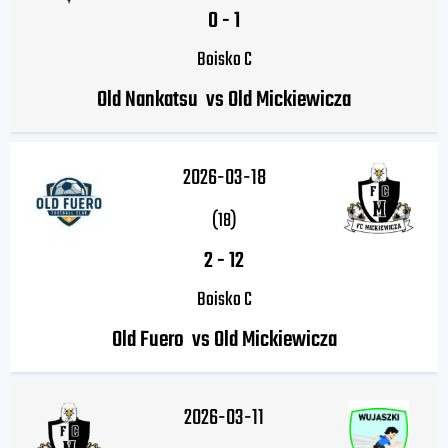
0
-
1
Boisko C
Old Nankatsu vs Old Mickiewicza
2026-03-18
(18)
2
-
12
Boisko C
Old Fuero vs Old Mickiewicza
2026-03-11