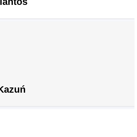
lantos
Kazuń