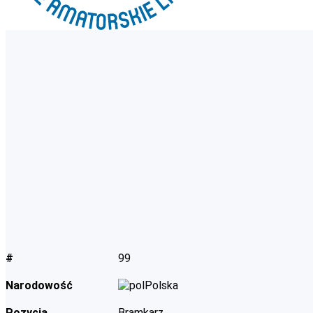
#
99
Narodowość
Polska
Pozycja
Bramkarz