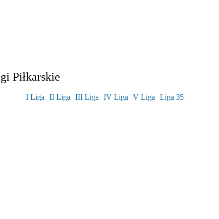
i Piłkarskie
I Liga
II Liga
III Liga
IV Liga
V Liga
Liga 35+