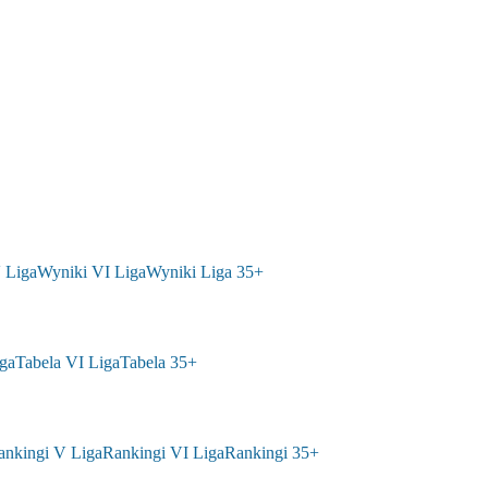
 Liga
Wyniki VI Liga
Wyniki Liga 35+
ga
Tabela VI Liga
Tabela 35+
ankingi V Liga
Rankingi VI Liga
Rankingi 35+