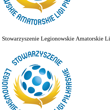
Stowarzyszenie Legionowskie Amatorskie Lig